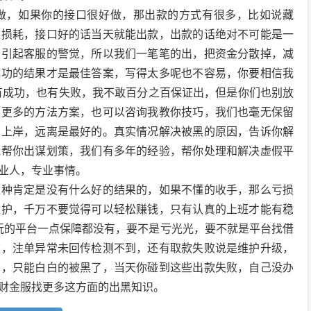
做，如果你的接口很好做，那出款的方式有很多，比如说藏
定损耗，接口好的话当天就能出款，出款的话绝对不可能是一
会引起客服的警觉，所以我们一笔笔的出，把资金分散掉，减
成功的结果才是最佳答案，写得太多呢也不容易，你要相信我
有成功，也有失败，我不敢百分之百保证出，但是你们也别放
取更多的方法方案，也可以咨询我教你技巧，我们也毫无保留
日上岸，远离是最好的。真实情况解决被黑的原因，告诉你解
能帮你出谋划策，我们有多年的经验，帮你处理和解决虚假平
业人，专业事情。
这种肯定是没有什么好的结果的，如果不懂的收手，那么亏损
维护，千万不要觉得可以轻松赚钱，只有认真的上班才能有稳
玩的平台一点保障都没有，要不是亏光光，要不就是平台找借
护，注单异常未回传检测不到，还有取款失败说是维护升级，
的，只能白白的被黑了，当天你碰到这些出款失败，自己没办
财金服找更多这方面的出黑知识。