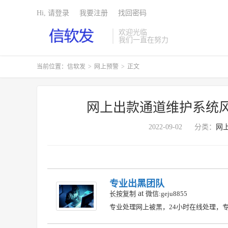
Hi, 请登录
我要注册
找回密码
欢迎光临
我们一直在努力
当前位置：
信软发
>
网上预警
>
正文
网上出款通道维护系统
2022-09-02
分类：
网
专业出黑团队
at
长按复制
微信:geju8855
专业处理网上被黑，24小时在线处理，