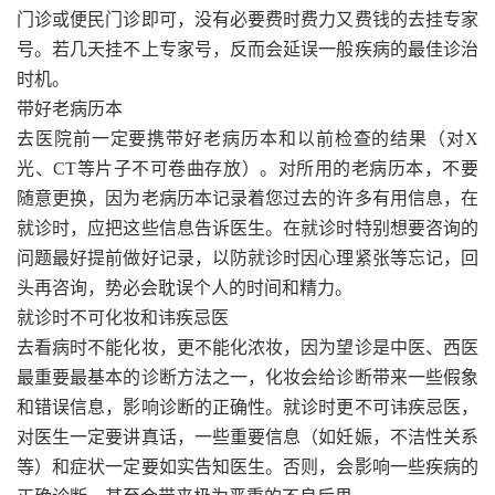
门诊或便民门诊即可，没有必要费时费力又费钱的去挂专家
号。若几天挂不上专家号，反而会延误一般疾病的最佳诊治
时机。
带好老病历本
去医院前一定要携带好老病历本和以前检查的结果（对X
光、CT等片子不可卷曲存放）。对所用的老病历本，不要
随意更换，因为老病历本记录着您过去的许多有用信息，在
就诊时，应把这些信息告诉医生。在就诊时特别想要咨询的
问题最好提前做好记录，以防就诊时因心理紧张等忘记，回
头再咨询，势必会耽误个人的时间和精力。
就诊时不可化妆和讳疾忌医
去看病时不能化妆，更不能化浓妆，因为望诊是中医、西医
最重要最基本的诊断方法之一，化妆会给诊断带来一些假象
和错误信息，影响诊断的正确性。就诊时更不可讳疾忌医，
对医生一定要讲真话，一些重要信息（如妊娠，不洁性关系
等）和症状一定要如实告知医生。否则，会影响一些疾病的