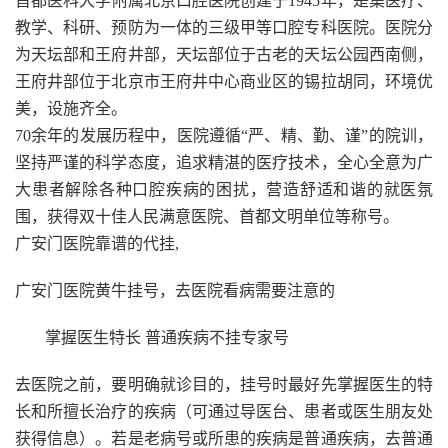
首都医科大学附属北京口腔医院创建于1945年，是集医疗、
教学、科研、预防为一体的三级甲等口腔专科医院。医院分
为天坛部和王府井部，天坛部位于古老的天坛公园西南侧，
王府井部位于北京市王府井中心商业区的锡拉胡同，环境优
美，设施齐全。
70余年的发展历程中，医院遵循“严、精、勤、谨”的院训，
坚持严谨的科学态度，追求精湛的医疗技术，全心全意为广
大患者解除各种口腔疾病的困扰，营造舒适和谐的就医氛
围，获得双十佳人民满意医院、首都文明单位等称号。
广安门医院靠谱的代挂,
广安门医院黄牛挂号，去医院看病需要注意的
掌握医生特长 普通疾病不挂专家号
去医院之前，要明确就诊目的，挂号时最好先掌握医生的特
长和所擅长治疗的疾病（可通过导医台、患者或医生朋友处
获得信息）。若是老病号或所患的疾病是普通疾病，去普通