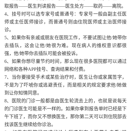
取报告——医生判读报告——医生处方——取药——离院。
4、挂号时可以选专家号或普通号：专家号一般由副主任医
师或主任医师接诊，而普通号则由住院医师或主治医师接
诊。
5、如果你有亲戚或朋友在医院工作，不要试图让他/她带你
去插队，这会让他/她很为难。现在病人的维权意识都很
强，他/她带你去插队可能会被投诉。
6、如果你想尽量节约时间，那么现在很多医院都可以通过
网络和各种APP挂号、查询结果和付费。
7、当你要接受手术或某些治疗时，医生让你或家属签字，
不是为了吓唬你或逃避责任，而是相关的规定要求他/她做
到让你知情同意。
8、医院的门诊一般都是由医生轮流去上的，也就是说每天
的门诊医生可能是不一样的。如果你拿到报告单时已经是下
午下班了，而你又不想换医生，那你第二天可以到住院部去
找该医生继续给你诊治。