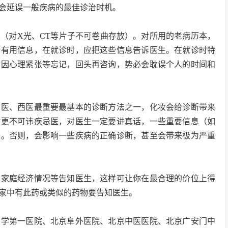
会延误一般疾病的最佳诊治时机。
（对X光、CT等片子不可卷曲存放）。对所用的老病历本，
多有用信息，在就诊时，应把这些信息告诉医生。在就诊时特
时因心理紧张等忘记，回头再咨询，势必会耽误个人的时间和
中医、西医最重要最基本的诊断方法之一，化妆会给诊断带来
时更不可讳疾忌医，对医生一定要讲真话，一些重要信息（如
生。否则，会影响一些疾病的正确诊断，甚至会带来极为严重
和家庭经济情况等告知医生，这样可让你在最合理的价位上得
家中有此药或类似的药物要告知医生。
大学第一医院、北京阜外医院、北京中医医院、北京广安门中