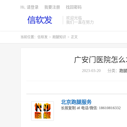
Hi, 请登录
我要注册
找回密码
欢迎光临
我们一直在努力
当前位置：
信软发
>
跑腿知识
>
正文
广安门医院怎么
2023-03-20
分类：
跑
北京跑腿服务
at
长按复制
电话/微信: 18610816332