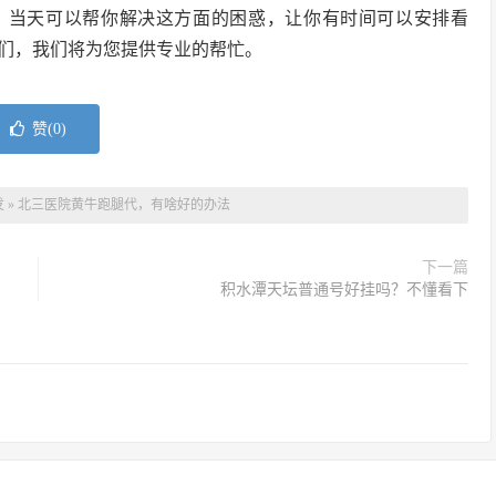
，当天可以帮你解决这方面的困惑，让你有时间可以安排看
们，我们将为您提供专业的帮忙。
赞(
0
)
发
»
北三医院黄牛跑腿代，有啥好的办法
下一篇
积水潭天坛普通号好挂吗？不懂看下