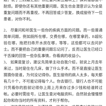
耐烦。即使你还有其他重要问题，医生也会潜意识认为全是
重复问题而不再重视，不再回答或少答复，换成接待下一位
患者，对你不利。
2、 尽量问和听医生一些你的疾病方面的问题。而一些普通
简单问题，例如厕所在哪，交费在哪，在哪里拿药，B超化
验在哪，拖把扫帚开水房在哪，等等，这些都可以去问护
士。而不要把自己的重要问题忘记问了，反而让医生已经口
干舌燥的回答一些杂乱事情，你看病的收益小。
3、 如果是复诊，建议先简单主动自我介绍，就说上月去年
来过，当时是住在几床，做了什么手术。而不是直接让医生
猜猜你是谁，为何没记得你。医生接待的病人太多，每天都
有几十个，不可能记得每个人。你去银行，银行人也不可能
只凭看你的脸就记得你上周上月来存过多少钱和给谁转过
帐。必要时需挂号，让医生查对电脑资料，自然就会慢慢想
起你和你当时的所有资料，才利于帮你。