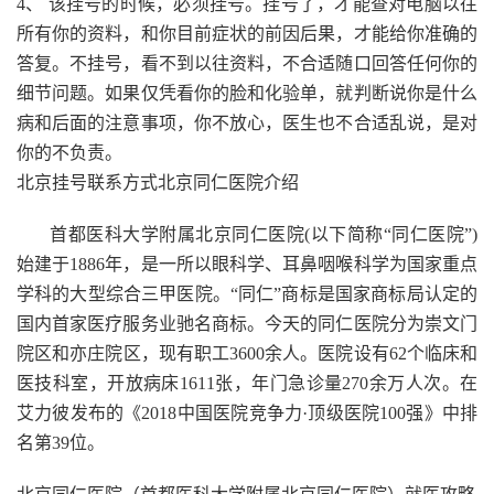
4、 该挂号的时候，必须挂号。挂号了，才能查对电脑以往
所有你的资料，和你目前症状的前因后果，才能给你准确的
答复。不挂号，看不到以往资料，不合适随口回答任何你的
细节问题。如果仅凭看你的脸和化验单，就判断说你是什么
病和后面的注意事项，你不放心，医生也不合适乱说，是对
你的不负责。
北京挂号联系方式北京同仁医院介绍
首都医科大学附属北京同仁医院(以下简称“同仁医院”)
始建于1886年，是一所以眼科学、耳鼻咽喉科学为国家重点
学科的大型综合三甲医院。“同仁”商标是国家商标局认定的
国内首家医疗服务业驰名商标。今天的同仁医院分为崇文门
院区和亦庄院区，现有职工3600余人。医院设有62个临床和
医技科室，开放病床1611张，年门急诊量270余万人次。在
艾力彼发布的《2018中国医院竞争力·顶级医院100强》中排
名第39位。