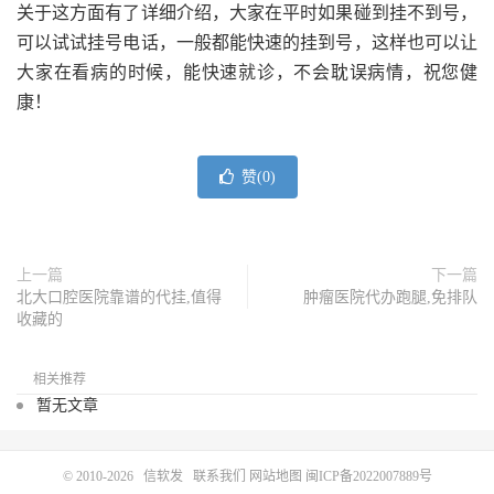
关于这方面有了详细介绍，大家在平时如果碰到挂不到号，
可以试试挂号电话，一般都能快速的挂到号，这样也可以让
大家在看病的时候，能快速就诊，不会耽误病情，祝您健
康！
赞(
0
)
上一篇
下一篇
北大口腔医院靠谱的代挂,值得
肿瘤医院代办跑腿,免排队
收藏的
相关推荐
暂无文章
© 2010-2026
信软发
联系我们
网站地图
闽ICP备2022007889号