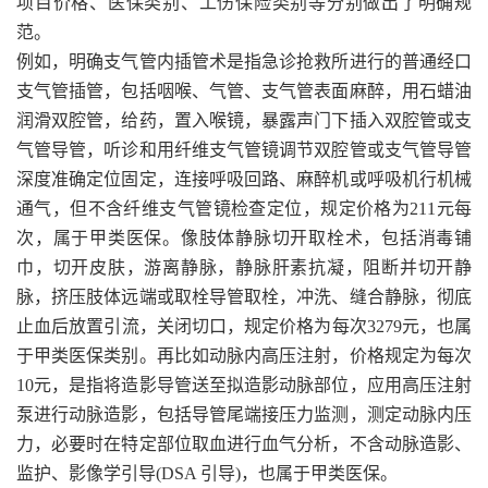
项目价格、医保类别、工伤保险类别等分别做出了明确规
范。
例如，明确支气管内插管术是指急诊抢救所进行的普通经口
支气管插管，包括咽喉、气管、支气管表面麻醉，用石蜡油
润滑双腔管，给药，置入喉镜，暴露声门下插入双腔管或支
气管导管，听诊和用纤维支气管镜调节双腔管或支气管导管
深度准确定位固定，连接呼吸回路、麻醉机或呼吸机行机械
通气，但不含纤维支气管镜检查定位，规定价格为211元每
次，属于甲类医保。像肢体静脉切开取栓术，包括消毒铺
巾，切开皮肤，游离静脉，静脉肝素抗凝，阻断并切开静
脉，挤压肢体远端或取栓导管取栓，冲洗、缝合静脉，彻底
止血后放置引流，关闭切口，规定价格为每次3279元，也属
于甲类医保类别。再比如动脉内高压注射，价格规定为每次
10元，是指将造影导管送至拟造影动脉部位，应用高压注射
泵进行动脉造影，包括导管尾端接压力监测，测定动脉内压
力，必要时在特定部位取血进行血气分析，不含动脉造影、
监护、影像学引导(DSA 引导)，也属于甲类医保。