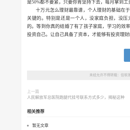
是50%都不要紧，只要你肯坚持下去，每月拿到
十万元怎么理财最靠谱，个人理财的基础在
关键的。特别是还是一个人，没家庭负担，没压
的。等到你真的结婚了有了孩子家庭，学习的效
投资自己。让自己具备了资本，才能够有投资理财
未经允许不得转载：
信软
上一篇
人民解放军总医院跑腿代挂号联系方式多少，揭秘这种
相关推荐
暂无文章