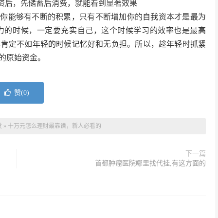
工资后，先储蓄后消费，就能看到显著效果
于你能够有不断的积累，只有不断增加你的自我资本才是最为
力的时候，一定要充实自己，这个时候学习的效率也是最高
率肯定不如年轻的时候记忆好和无负担。所以，趁年轻时抓紧
的原始资金。
赞(
0
)
发
»
十万元怎么理财最靠谱，新人必看的
下一篇
首都肿瘤医院哪里找代挂,有这方面的