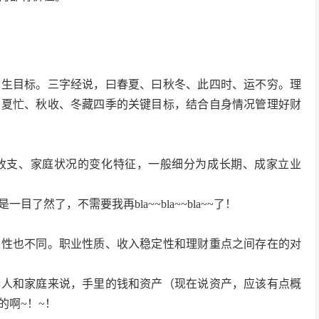
人生目标。三字经说，曰春夏、曰秋冬、此四时、运不穷。理
、夏忙、秋收、冬藏四季的关键目标，结合自身情况管理好财
收支、家庭状况的变化特征，一般细分为成长期、成家立业
然了，不需要我再bla~~bla~~bla~~了！
定性也不同。职业性质、收入稳定性和理财重点之间存在的对
个人和家庭来说，手里的钱和资产（现在说资产，应该有点概
的啊~！~！