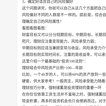
3、确定好适合自己的风险偏好
这个问题讲完，你就可以自己从这几个方面把自己
风险偏好不同的人群是不一样的。提前是，综合
理确定自己的风险属性！
看图看图看图：
财富目标又可以分分短期目标，中期目标，长期
咫尺，理财应注重变现能力，风险承受力弱；
中期目标则应适当兼顾变现与收益，风险承受力介
长期目标则实现时间长，注重的是收益率，可以承
这里介绍一个最基础的“投资100法则”：
理财组合中风险资产比例=100—年龄
比如，一个40岁的人，可以将60%的资产放到
硬套，供大家参考！一般而言，风险承受能力随着
理财技巧分享，强制储蓄是投资理财的重要一环
在你仅仅依靠工资生活并不富裕之时，强制储蓄
现金积累，再多的投资机会也只会擦肩而过。对于