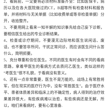
2、看病前，一定要将必须材料准备齐全：比如医保卡，病
历以及在各大医院做过的CT，B超等所有检查材料和报告
单，并将材料与无关单据（比如收费单或等非检查单据）分
开，收拾整齐。
3、不要用网上看来一知半解的知识事先给自己妄下诊断，
要相信医生给出的专业诊断结果。
4、检查或诊疗期间，不要漫无边际地和医生说闲话、废
话，也不要答非所问，干扰正常问诊，而应该医生问什么答
什么，简明扼要。
5、充分尊重和信任医生。不同的医生有时会有不同的看病
思路，拿着甲医生的看病方式去质问乙医生，类似这样的
“考医生”很不礼貌，于看病没有意义。
6、还有一点非常重要，医生不是万能的，战场上有常胜将
军，但在现实的医疗行为中，没有“常胜医生”。由于医疗水
平、患者体质差异和临床上的不确定性，病人得到的治疗效
果差异很大，有些疾病难以治愈，有些疾病还是无解，所
以，咱们来看病时，要有心里准备.