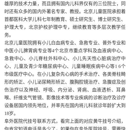
雄厚的技术力量，而且拥有国内儿科界仅有的三位院士，同
时还有众多的国内外著名专家、教授。北京儿童医院承担着
首都医科大学儿科七年制教育、硕士研究生、博士研究生、
护理大专，北京护校护理中专，继续教育等多层次教学任
务。
北京儿童医院拥有小儿白血病专业、急救专业、普外专业和
中医小儿脾胃病专业等4个北京市重点学科及血液病中心、
急救中心、小儿脊柱外科中心、小儿先天性心脏病治疗中
心、儿童及青少年糖尿病中心、儿童睡眠疾病中心等1 6个
市级医疗中心。在小儿复杂先心病的手术治疗、各类脊柱畸
形的矫正、小儿泌尿畸形矫正、腹胸腔镜治疗、急腹症及创
伤治疗以及神经、呼吸、内分泌、肾病、血液透析、耳鼻
喉、纤维支气管镜、影像技术等专业疾病的诊断治疗及诊疗
设备居国内领先地位，并率先在国内将儿科就诊年龄扩大到
18岁。
阜外医院代挂号联系方式，看完上面的对应黄牛挂号介绍，
你肯定知道电话是多少了，如果你在阜外医院挂号，需要快