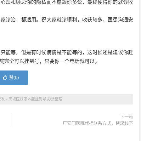
会心烦和顾忌你的隐私而不愿跟你多说，最终使得你的就诊收
专家诊治，都适用。祝大家就诊顺利，收获较多，医患沟通安
，只能等，但是有时候病情是不能等的，这时候还是建议你赶
院完全可以挂到号，只要你一个电话就可以。
赞(
0
)
软发
»
天坛医院怎么能挂到号,办法整理
下一篇
广安门医院代挂联系方式，替您线下