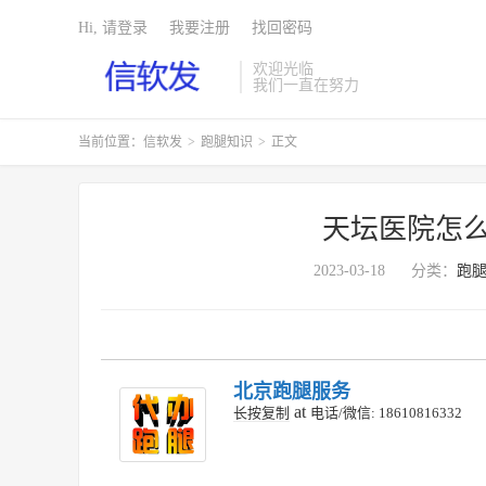
Hi, 请登录
我要注册
找回密码
欢迎光临
我们一直在努力
当前位置：
信软发
>
跑腿知识
>
正文
天坛医院怎么
2023-03-18
分类：
跑
北京跑腿服务
at
长按复制
电话/微信: 18610816332