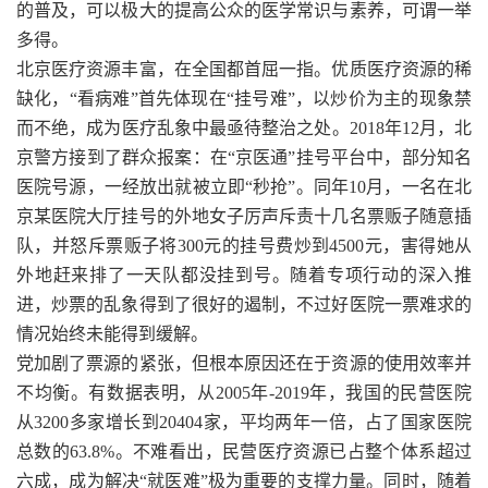
的普及，可以极大的提高公众的医学常识与素养，可谓一举
多得。
北京医疗资源丰富，在全国都首屈一指。优质医疗资源的稀
缺化，“看病难”首先体现在“挂号难”，以炒价为主的现象禁
而不绝，成为医疗乱象中最亟待整治之处。2018年12月，北
京警方接到了群众报案：在“京医通”挂号平台中，部分知名
医院号源，一经放出就被立即“秒抢”。同年10月，一名在北
京某医院大厅挂号的外地女子厉声斥责十几名票贩子随意插
队，并怒斥票贩子将300元的挂号费炒到4500元，害得她从
外地赶来排了一天队都没挂到号。随着专项行动的深入推
进，炒票的乱象得到了很好的遏制，不过好医院一票难求的
情况始终未能得到缓解。
党加剧了票源的紧张，但根本原因还在于资源的使用效率并
不均衡。有数据表明，从2005年-2019年，我国的民营医院
从3200多家增长到20404家，平均两年一倍，占了国家医院
总数的63.8%。不难看出，民营医疗资源已占整个体系超过
六成，成为解决“就医难”极为重要的支撑力量。同时，随着