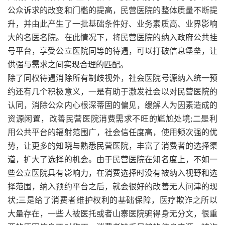
公众诉求的改变和门槛的提高，民营医院的整体质量不断提
升，并由此产生了一批基础条件好、业务素质高、业界影响
大的名医名院。在此情况下，将民营医院的纳入政府公共挂
号平台，享受公立医院同等的待遇，可以打破信息堡垒，让
供强与需求之间实现合理的匹配。
除了同权待遇消除所有制歧视外，社会医院号源纳入统一预
约还有几个积极意义，一是有助于激发社会以对民营医院的
认同，消除公众内心根深蒂固的偏见，缓解人为因素造成的
资源闲置，改善民营医院消费需求不旺的尴尬处境;二是利
用公共平台的辐射范围广，社会信任度高，使用频次强的优
势，让更多的知晓与熟悉民营医院，丰富了消费者的选择渠
道，扩大了选择的机会。由于民营医院在知名度上，不如一
些公立医院具有影响力，在消费选择时没有被纳入视野和选
择范围，纳入预约平台之后，就会很好的改善无人问津的现
状;三是给了消费者维护权利的基础保障，医疗欺诈之所以
大量存在，一些人被医托或者山寨医院骗得身无分文，很重