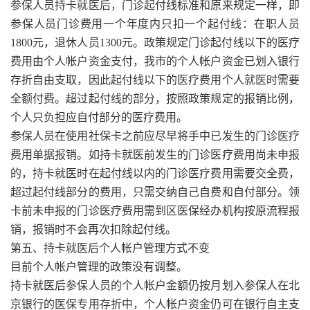
参保人员持卡就医后，门诊起付线标准和原来规定一样，即
参保人员门诊费用一个年度内只扣一个起付线：在职人员
1800元，退休人员1300元。政策规定门诊起付线以下的医疗
费用由个人帐户资金支付，我市的个人帐户资金已划入银行
存折自由支取，因此起付线以下的医疗费用个人就医时需要
全额付费。超过起付线的部分，按照政策规定的报销比例，
个人只负担应自付部分的医疗费用。
参保人员在使用社保卡之前应尽早将手中已发生的门诊医疗
费用单据报销。如持卡就医前发生的门诊医疗费用尚未申报
的，持卡就医时在起付线以内的门诊医疗费用需要交全费，
超过起付线部分的费用，只需交纳自己自费和自付部分。领
卡前未申报的门诊医疗费用需到区医保经办机构按原流程报
销，报销时不会再次扣除起付线。
第五、持卡就医后个人帐户管理方式不变
目前个人帐户管理的政策没有调整。
持卡就医后参保人员的个人帐户金额仍按月划入参保人在北
京银行的医保专用存折中，个人帐户资金仍可在银行自主支