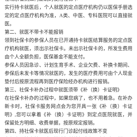
实行持卡就医后，个人就医的定点医疗机构仍以医保手册选
定的定点医疗机构为准，A类、中医、专科医院可以直接就
医。
第二、就医不带卡不能报销
领到社保卡的参保人员在已开通持卡就医结算服务的定点医
疗机构就医，须出示社保卡。未出示社保卡的，所发生费用
由个人全额负担，医保基金不能支付。
参保人员因急诊、计划生育手术、企业欠费、补换卡期间、
参保后未发卡等情况就医的，发生的医疗费用可由个人现金
垫付后按原流程再到医疗保险经办机构进行报销。
第三、社保卡补办过程中就医须带《补（换）卡证明》
在社保卡补办的过程中，如果您病了，也不用着急。在补办
新卡时，社保卡服务网点会为您开具一张《补（换）卡证
明》,您可以拿着《补（换）卡证明》到定点医院就医，并
保留处方明细、收费单据，按原规定报销。
第四、持社保卡就医后现行门诊起付线政策不变