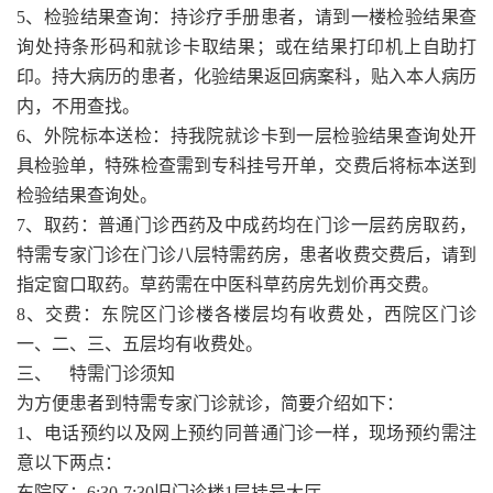
5、检验结果查询：持诊疗手册患者，请到一楼检验结果查
询处持条形码和就诊卡取结果；或在结果打印机上自助打
印。持大病历的患者，化验结果返回病案科，贴入本人病历
内，不用查找。
6、外院标本送检：持我院就诊卡到一层检验结果查询处开
具检验单，特殊检查需到专科挂号开单，交费后将标本送到
检验结果查询处。
7、取药：普通门诊西药及中成药均在门诊一层药房取药，
特需专家门诊在门诊八层特需药房，患者收费交费后，请到
指定窗口取药。草药需在中医科草药房先划价再交费。
8、交费：东院区门诊楼各楼层均有收费处，西院区门诊
一、二、三、五层均有收费处。
三、 特需门诊须知
为方便患者到特需专家门诊就诊，简要介绍如下：
1、电话预约以及网上预约同普通门诊一样，现场预约需注
意以下两点：
东院区：6:30-7:30旧门诊楼1层挂号大厅