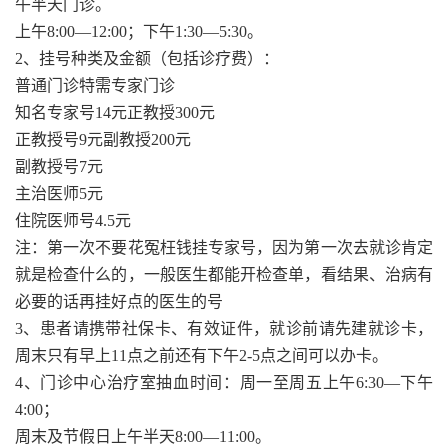
午半天门诊。
上午8:00—12:00；下午1:30—5:30。
2、挂号种类及金额（包括诊疗费）：
普通门诊特需专家门诊
知名专家号14元正教授300元
正教授号9元副教授200元
副教授号7元
主治医师5元
住院医师号4.5元
注：第一次不要花冤枉钱挂专家号，因为第一次去就诊肯定
就是检查什么的，一般医生都能开检查单，看结果、治病有
必要的话再挂好点的医生的号
3、患者请携带社保卡、有效证件，就诊前请先建就诊卡，
周末只有早上11点之前还有下午2-5点之间可以办卡。
4、门诊中心治疗室抽血时间：周一至周五上午6:30—下午
4:00；
周末及节假日上午半天8:00—11:00。