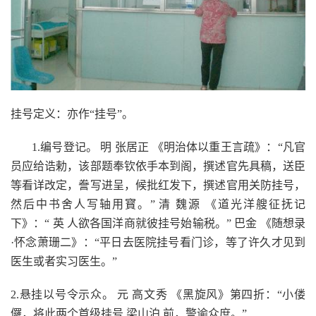
挂号定义：亦作“挂号”。
1.编号登记。 明 张居正 《明治体以重王言疏》：“凡官
员应给诰勅，该部题奉钦依手本到阁，撰述官先具稿，送臣
等看详改定，誊写进呈，候批红发下，撰述官用关防挂号，
然后中书舍人写轴用寳。” 清 魏源 《道光洋艘征抚记
下》：“ 英 人欲各国洋商就彼挂号始输税。” 巴金 《随想录
·怀念萧珊二》：“平日去医院挂号看门诊，等了许久才见到
医生或者实习医生。”
2.悬挂以号令示众。 元 高文秀 《黑旋风》第四折：“小偻
儸，将此两个首级挂号 梁山泊 前，警谕众庶。”