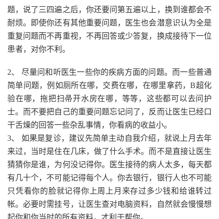
题，说了三四遍之后，你还要问第五遍以上，换到谁都会不
耐烦。即使你还有其他重要问题，医生也会潜意识认为全是
重复问题而不再重视，不再回答或少答复，换成接待下一位
患者，对你不利。
2、 尽量问和听医生一些你的疾病方面的问题。而一些普通
简单问题，例如厕所在哪，交费在哪，在哪里拿药，B超化
验在哪，拖把扫帚开水房在哪，等等，这些都可以去问护
士。而不要把自己的重要问题忘记问了，反而让医生已经口
干舌燥的回答一些杂乱事情，你看病的收益小。
3、 如果是复诊，建议先简单主动自我介绍，就说上月去年
来过，当时是住在几床，做了什么手术。而不是直接让医生
猜猜你是谁，为何没记得你。医生接待的病人太多，每天都
有几十个，不可能记得每个人。你去银行，银行人也不可能
只凭看你的脸就记得你上周上月来存过多少钱和给谁转过
帐。必要时需挂号，让医生查对电脑资料，自然就会慢慢想
起你和你当时的所有资料，才利于帮你。