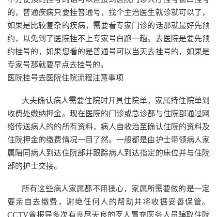
的，普通疾病只要挂普通号，找个主治医生就诊就可以了，
如果是比较复杂的疾病，需要看专家门诊的话那就最好先预
约，以免到了医院挂不上专家号白跑一趟。去医院是要先预
约挂号的，如果您看的是普通号可以当天去挂号的，如果是
专家号那就要早点去挂号的。
医院挂号去医院住院流程注意事项
大夫确认病人需要住院时开具住院单，家属持住院单到
收费处缴纳押金。现在医院的门诊或急诊都与住院部通过网
络传送病人的的所有资料，病人自收治至确认住院的资料及
住院押金的缴费情况一目了然。一般都是由护士带领病人家
属陪同病人到达住院部并跟踪病人到达指定的床位并与住院
部的护士交接。
所有这些病人家属都不用操心，家属所需要做的是一定
要亲自去缴费，谢绝任何人的帮助并将收据妥善保管。
CCTV曾报导多次有丧尽天良的歹人冒充医务人员骗取住院