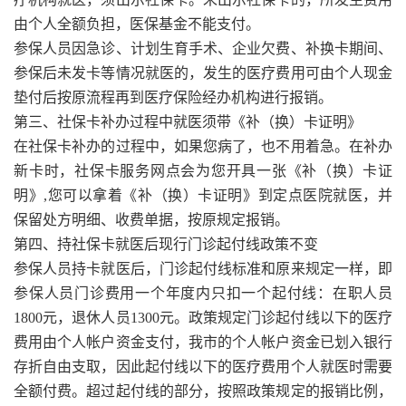
由个人全额负担，医保基金不能支付。
参保人员因急诊、计划生育手术、企业欠费、补换卡期间、
参保后未发卡等情况就医的，发生的医疗费用可由个人现金
垫付后按原流程再到医疗保险经办机构进行报销。
第三、社保卡补办过程中就医须带《补（换）卡证明》
在社保卡补办的过程中，如果您病了，也不用着急。在补办
新卡时，社保卡服务网点会为您开具一张《补（换）卡证
明》,您可以拿着《补（换）卡证明》到定点医院就医，并
保留处方明细、收费单据，按原规定报销。
第四、持社保卡就医后现行门诊起付线政策不变
参保人员持卡就医后，门诊起付线标准和原来规定一样，即
参保人员门诊费用一个年度内只扣一个起付线：在职人员
1800元，退休人员1300元。政策规定门诊起付线以下的医疗
费用由个人帐户资金支付，我市的个人帐户资金已划入银行
存折自由支取，因此起付线以下的医疗费用个人就医时需要
全额付费。超过起付线的部分，按照政策规定的报销比例，