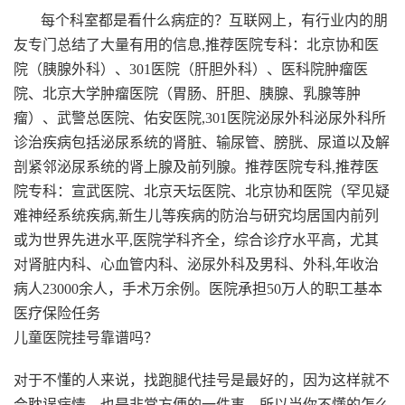
每个科室都是看什么病症的？互联网上，有行业内的朋
友专门总结了大量有用的信息,推荐医院专科：北京协和医
院（胰腺外科）、301医院（肝胆外科）、医科院肿瘤医
院、北京大学肿瘤医院（胃肠、肝胆、胰腺、乳腺等肿
瘤）、武警总医院、佑安医院,301医院泌尿外科泌尿外科所
诊治疾病包括泌尿系统的肾脏、输尿管、膀胱、尿道以及解
剖紧邻泌尿系统的肾上腺及前列腺。推荐医院专科,推荐医
院专科：宣武医院、北京天坛医院、北京协和医院（罕见疑
难神经系统疾病,新生儿等疾病的防治与研究均居国内前列
或为世界先进水平,医院学科齐全，综合诊疗水平高，尤其
对肾脏内科、心血管内科、泌尿外科及男科、外科,年收治
病人23000余人，手术万余例。医院承担50万人的职工基本
医疗保险任务
儿童医院挂号靠谱吗？
对于不懂的人来说，找跑腿代挂号是最好的，因为这样就不
会耽误病情，也是非常方便的一件事，所以当你不懂的怎么