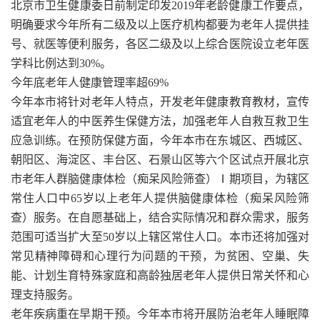
北京市卫生健康委日前制定印发2019年老龄健康工作要点，
明确要求今年所有二级及以上医疗机构都要为老年人提供挂
号、就医等便利服务，各区二级及以上综合医院设立老年医
学科比例达到30%。
今年底老年人健康管理率超69%
今年本市将针对老年人特点，开发老年健康教育教材，宣传
适宜老年人的中医养生保健方法，加强老年人自救互救卫生
应急训练。在预防保健方面，今年本市在东城区、西城区、
朝阳区、海淀区、丰台区、石景山区等六个区试点开展北京
市老年人群脑健康体检（痴呆风险筛查）Ⅰ期项目，为辖区
常住人口中65岁以上老年人提供脑健康体检（痴呆风险筛
查）服务。在自愿基础上，结合实际情况和群众需求，服务
范围可适当扩大至50岁以上辖区常住人口。本市还将加强对
常见精神障碍和心理行为问题的干预，为贫困、空巢、失
能、计划生育特殊家庭和高龄独居老年人提供日常关怀和心
理支持服务。
老年疾病重在早期干预。今年本市将开展防治老年人睡眠障