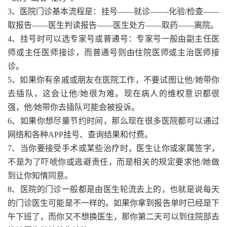
3、医院门诊基本流程是：挂号——就诊——-化验/检查——
取报告——医生判读报告——医生处方——取药——离院。
4、挂号时可以选专家号或普通号：专家号一般由副主任医
师或主任医师接诊，而普通号则由住院医师或主治医师接
诊。
5、如果你有亲戚或朋友在医院工作，不要试图让他/她带你
去插队，这会让他/她很为难。现在病人的维权意识都很
强，他/她带你去插队可能会被投诉。
6、如果你想尽量节约时间，那么现在很多医院都可以通过
网络和各种APP挂号、查询结果和付费。
7、当你要接受手术或某些治疗时，医生让你或家属签字，
不是为了吓唬你或逃避责任，而是相关的规定要求他/她做
到让你知情同意。
8、医院的门诊一般都是由医生轮流去上的，也就是说每天
的门诊医生可能是不一样的。如果你拿到报告单时已经是下
午下班了，而你又不想换医生，那你第二天可以到住院部去