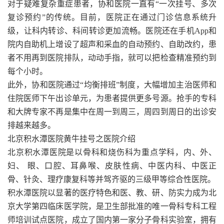
对于疑难复杂重症患者，协和医院一直有“一次挂号、多次
复诊预约”的传统。目前，医院正在通过门诊信息系统升
级，让科内转诊、科间转诊更加流畅。医院还在手机App和
院内自助机上增设了超声和采血的自动预约、自助改约，患
者不用再到医院排队，动动手指，就可以把检查精准预约到
每个小时。
此外，协和医院通过“均衡排班”制度，大幅增加主治医师和
住院医师下午出诊单元，为患者提供更多号源。抢手的专科
和大牌专家不再是集中在周一到周三，周四到周日的出诊安
排越来越多。
北京积水潭医院黄牛挂号之医院介绍
北京积水潭医院是以骨科和烧伤科为重点学科，内、外、
妇、 眼、口腔、耳鼻喉、皮肤性病、中医内科、中医正
骨、针灸、理疗康复科等并驾齐驱的三级甲等综合性医院。
积水潭医院以显著的医疗特色和医、教、研、防实力成为北
京大学第四临床医学院，是卫生部批准的唯一骨科专科工程
师培训试点医院，成立了国内第一家分子骨科实验室，拥有