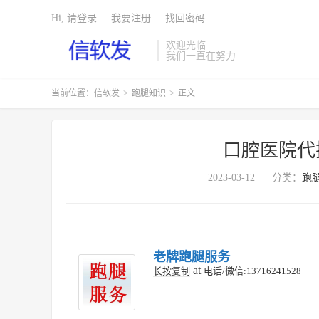
Hi, 请登录
我要注册
找回密码
欢迎光临
我们一直在努力
当前位置：
信软发
>
跑腿知识
>
正文
口腔医院代
2023-03-12
分类：
跑
老牌跑腿服务
at
长按复制
电话/微信:13716241528