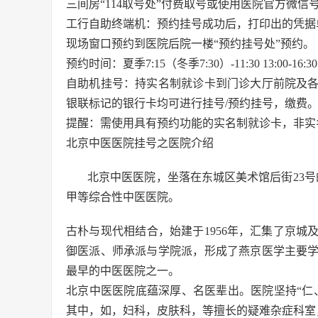
三间房“114取号处”付费取号或使用医院官方微信
工行自助终端机：预约挂号成功后，打印出的凭据
现场窗口预约到医院后院一楼“预约挂号处”预约。
预约时间：夏季7:15（冬季7:30）-11:30 13:00
自助机挂号：持实名制就诊卡到门诊大厅前院及
银联标记的银行卡均可进行挂号/预约挂号，缴费
提醒：需使用具有预约功能的实名制就诊卡，非实
北京中医医院挂号之医院介绍
北京中医医院，坐落在东城区美术馆后街23
甲等综合性中医医院。
古朴与现代相结合，始建于1956年，汇集了京城
御医派、师承派与学院派，形成了燕京医学主要
最早的中医医院之一。
北京中医医院底蕴深厚、名医辈出。医院坚持“仁
其中，如，妇科，皮肤科，等擅长的疑难杂症科室