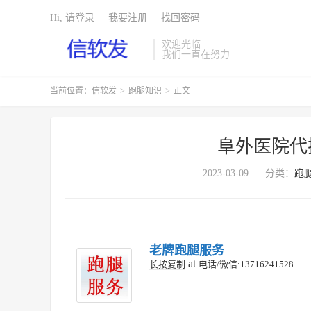
Hi, 请登录
我要注册
找回密码
欢迎光临
我们一直在努力
当前位置：
信软发
>
跑腿知识
>
正文
阜外医院代
2023-03-09
分类：
跑
老牌跑腿服务
at
长按复制
电话/微信:13716241528