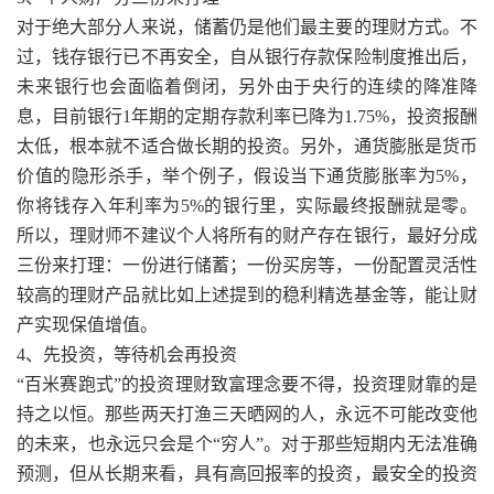
对于绝大部分人来说，储蓄仍是他们最主要的理财方式。不
过，钱存银行已不再安全，自从银行存款保险制度推出后，
未来银行也会面临着倒闭，另外由于央行的连续的降准降
息，目前银行1年期的定期存款利率已降为1.75%，投资报酬
太低，根本就不适合做长期的投资。另外，通货膨胀是货币
价值的隐形杀手，举个例子，假设当下通货膨胀率为5%，
你将钱存入年利率为5%的银行里，实际最终报酬就是零。
所以，理财师不建议个人将所有的财产存在银行，最好分成
三份来打理：一份进行储蓄；一份买房等，一份配置灵活性
较高的理财产品就比如上述提到的稳利精选基金等，能让财
产实现保值增值。
4、先投资，等待机会再投资
“百米赛跑式”的投资理财致富理念要不得，投资理财靠的是
持之以恒。那些两天打渔三天晒网的人，永远不可能改变他
的未来，也永远只会是个“穷人”。对于那些短期内无法准确
预测，但从长期来看，具有高回报率的投资，最安全的投资