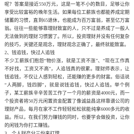
呢？答案是接近550万元，这是一笔不小的数目，足够让你
享受比较富裕的晚年生活。如果每位工薪族也都能养成定期
储蓄的习惯，直到65退休，也能成为百万富翁，甚至亿万富
翁。往往一些能够靠理财致富的人，只不过是养成了一般人
无法做到的理财习惯罢了。所以，投资理财并没有任何复杂
的技巧，关键还是观念，理财观念正确了，最终就能致富。
2、钱追钱，快过人追钱
不少工薪族们抱怨“物价涨，就是工资不涨”、“现在工作真
不好找，工资又不高”，人追钱真的很累。理财师表示，让
钱追钱，不仅让人感到轻松，还能赚的更多的财富。俗话说
“人两脚，钱四脚”，就是说钱追钱，快过人追钱。举个例
子，某工薪族辛辛苦苦工作了一个月的薪资是4000元，而一
个投资者将50万元闲置资金配置了像诚益昌这样靠谱公司的
理财产品，每月在家不工作轻轻松松就能纯拿6000多元的收
益。所以，在我们努力赚钱的同时，也要学会做投资，让你
的闲钱为你打工赚钱。
3、个人财产分三份来打理