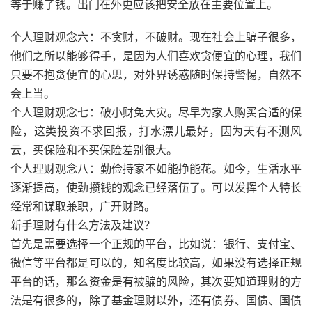
等于赚了钱。出门在外更应该把安全放在主要位置上。
个人理财观念六：不贪财，不破财。现在社会上骗子很多，
他们之所以能够得手，是因为人们喜欢贪便宜的心理，我们
只要不抱贪便宜的心思，对外界诱惑随时保持警惕，自然不
会上当。
个人理财观念七：破小财免大灾。尽早为家人购买合适的保
险，这类投资不求回报，打水漂儿最好，因为天有不测风
云，买保险和不买保险差别很大。
个人理财观念八：勤俭持家不如能挣能花。如今，生活水平
逐渐提高，使劲攒钱的观念已经落伍了。可以发挥个人特长
经常和谋取兼职，广开财路。
新手理财有什么方法及建议？
首先是需要选择一个正规的平台，比如说：银行、支付宝、
微信等平台都是可以的，知名度比较高，如果没有选择正规
平台的话，那么资金是有被骗的风险，其次要知道理财的方
法是有很多的，除了基金理财以外，还有债券、国债、国债