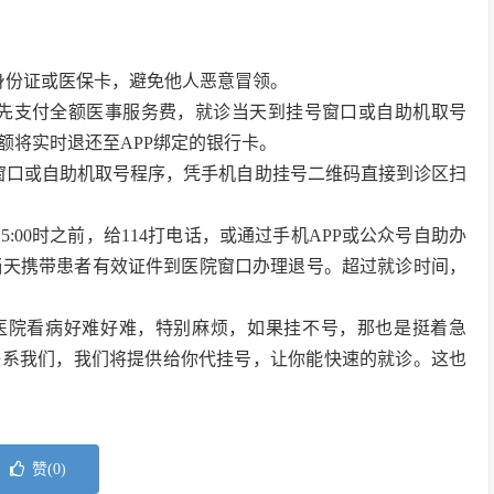
身份证或医保卡，避免他人恶意冒领。
预先支付全额医事服务费，就诊当天到挂号窗口或自助机取号
额将实时退还至APP绑定的银行卡。
窗口或自助机取号程序，凭手机自助挂号二维码直接到诊区扫
:00时之前，给114打电话，或通过手机APP或公众号自助办
诊当天携带患者有效证件到医院窗口办理退号。超过就诊时间，
医院看病好难好难，特别麻烦，如果挂不号，那也是挺着急
联系我们，我们将提供给你代挂号，让你能快速的就诊。这也
赞(
0
)