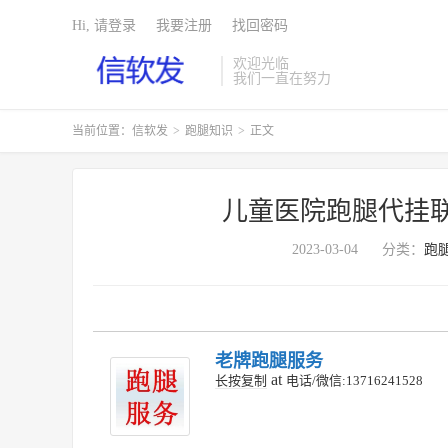
Hi, 请登录
我要注册
找回密码
欢迎光临
我们一直在努力
当前位置：
信软发
>
跑腿知识
>
正文
儿童医院跑腿代挂
2023-03-04
分类：
跑
老牌跑腿服务
at
长按复制
电话/微信:13716241528