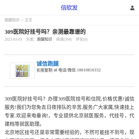
跑腿知识
>
正文
309医院好挂号吗？亲测最靠谱的
2023-03-03
分类：
跑腿知识
阅读(504)
评论(0)
诚信跑腿
at
长按复制
电话/微信:18610816332
309医院好挂号吗？
办理309医院挂号和住院,价格优惠!诚信
服务!我们为您免去日夜排队的辛苦,服务广大家属,快速挂上
专家.欢迎来电垂询!
，专业提供北京就医服务，代挂号，代
建档等就医助理。
北京地区挂号还是非常需要经验的，不然可能挂不到号，现