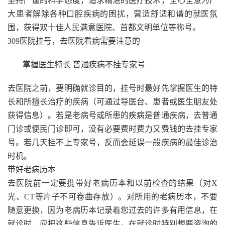
坚持严谨的科学态度，追求精湛的医疗技术，全心全意为广
大患者解除各种口腔疾病的困扰，营造舒适和谐的就医氛
围，获得双十佳人民满意医院、首都文明单位等称号。
309医院挂号，去医院看病需要注意的
掌握医生特长 普通疾病不挂专家号
去医院之前，要明确就诊目的，挂号时最好先掌握医生的特
长和所擅长治疗的疾病（可通过导医台、患者或医生朋友处
获得信息）。若是老病号或所患的疾病是普通疾病，去普通
门诊或便民门诊即可，没有必要费时费力又费钱的去挂专家
号。若几天挂不上专家号，反而会延误一般疾病的最佳诊治
时机。
带好老病历本
去医院前一定要携带好老病历本和以前检查的结果（对X
光、CT等片子不可卷曲存放）。对所用的老病历本，不要
随意更换，因为老病历本记录着您过去的许多有用信息，在
就诊时，应把这些信息告诉医生。在就诊时特别想要咨询的