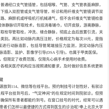
的普通经口支气管插管，包括咽喉、气管、支气管表面麻醉，
门下插入双腔管或支气管导管，听诊和用纤维支气管镜调节双
回路、麻醉机或呼吸机行机械通气，但不含纤维支气管镜检查
像肢体静脉切开取栓术，包括消毒铺巾，切开皮肤，游离静脉，
或取栓导管取栓，冲洗、缝合静脉，彻底止血后放置引流，关
保类别。再比如动脉内高压注射，价格规定为每次10元，是指
泵进行动脉造影，包括导管尾端接压力监测，测定动脉内压
造影、监护、影像学引导(DSA 引导)，也属于甲类医保。
，但限定了收费范围，仅限先心病手术使用时收费。
行，各相关医疗机构应当按照通知要求，及时做好信息系统更新
藏
源放到114、微信等在线平台。预约制挂号计划性好，有就诊
程平台挂到号后，“气定神闲”的在规定时间到院就诊。但预
能确保所有患者都能约到号。在窗口挂号的时代，经常可以遇
患者们怎样以最便捷的方式得到医生的诊治呢?奉上北京大学