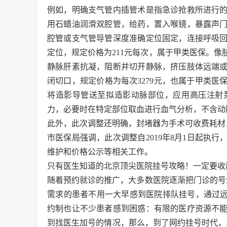
例如，明确支气管内插管术是指急诊抢救所进行
用石蜡油润滑双腔管，给药，置入喉镜，暴露声
腔管或支气管导管深度准确定位固定，连接呼吸
定位，规定价格为211元每次，属于甲类医保。
静脉肝素抗凝，阻断并切开静脉，挤压肢体远端
闭切口，规定价格为每次3279元，也属于甲类医
将造影导管送至拟造影动脉部位，应用高压注射
力，必要时在特定部位取血进行血气分析，不含动脉
此外，此次调整还明确，封堵器为手术可收费耗材
市医保局强调，此次调整自2019年8月1日起执
维护和价格公示等相关工作。
只有医生知道的北京顶尖医院挂号攻略！一定要收
随着预约就诊的推广，大多数医院逐渐把门诊的号
需求的患者不用一大早感到医院排队挂号，通过远
约制也让不少患者感到困惑：有限的医疗资源不
到找医生加号的情况，那么，到了网约挂号时代，