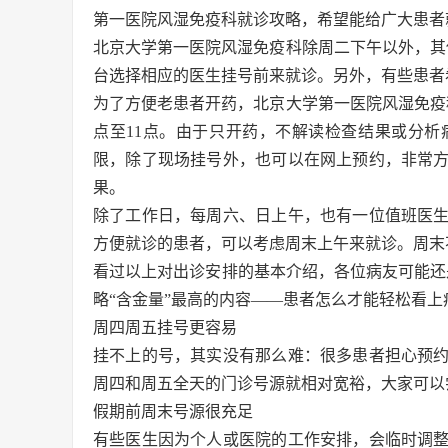
第一医院风湿免疫科就诊攻略，希望能给广大患者
北京大学第一医院风湿免疫科除周二下午以外，其
台选择相应的医生挂号前来就诊。另外，有些患者
为了方便老患者开药，北京大学第一医院风湿免疫
点至11点。由于只开药，不解读检查结果或分
限，除了现场挂号外，也可以在网上预约，非常
果。
除了工作日，每周六、日上午，也有一位值班医
方便就诊的患者，可以考虑周末上午来就诊。周末
看过以上对出诊安排的基本介绍，各位病友可能还
略“含金量”最高的内容——患者怎么才能轻松看上
周四周五挂号更容易
挂不上的号，其实没有那么难：很多患者担心预
周四和周五全天的门诊号源就相对宽裕，大家可以
假期前周末号源很充足
有些医生因为个人或医院的工作安排，会临时调