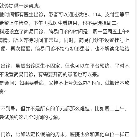
就诊提供一定帮助。
他时间都有医生出诊，患者可以通过微信、114、支付宝等平
希望上午检查，下午再找医生看结果，也不要选择周二。
科还设立了简易门诊。简易门诊的时间是：周一至周五上午8
析病情，所以等待时间非常短，同时，简易门诊不设置挂号上
方便。再次提醒，简易门诊不接待初诊患者，也不解读化验结
生出诊，虽然出诊医生不固定，但也可以在平台预约，平时不
不设置简易门诊，有需要开药的患者也可以来。
是会问：如果要看病，又挂不上号怎么办?下面，就搬出本攻
病?
约不到号，但并不是所有的单元都那么难挂，比如周二上午、
尝试预约这几个时间的号源。
整门诊，比如法定长假前的周末，医院也会和其他单位一样正