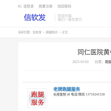
Hi, 请登录
我要注册
找回密码
欢迎光临
我们一直在努力
当前位置：
信软发
>
跑腿知识
>
正文
同仁医院黄
2023-03-02
分类：
跑
老牌跑腿服务
at
长按复制
电话/微信:13716241528