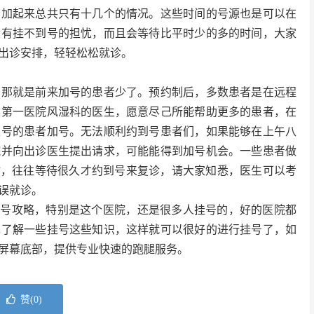
者加起来总共只有十几个的情况。这些时间的号源也是可以在
没有挂不到号的担忧，而且会等待比平时少的多的时间，大家
出诊安排，轻轻松松就诊。
，那就是前来加号的患者少了。预约制后，多数患者是在远程
学第一医院风湿科的医生，愿意尽己所能帮助更多的患者，在
上号的患者加号。无法顺利约到号患者们，如果能够在上午八
院并向出诊医生提出请求，可能能得到加号机会。一些患者做
”，往往等待很久才约到号来复诊，请大家知悉，医生可以考
误就诊。
挂号攻略，特别是这个医院，还是很多人挂号的，好的医院都
先了解一些挂号这些知识，这样就可以很好的进行挂号了，如
屏幕底部，提供专业快速的跑腿服务。
赞(
0
)