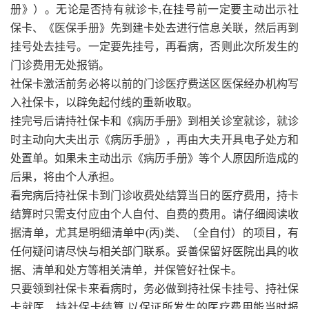
册》）。无论是否持有就诊卡,在挂号前一定要主动出示社
保卡、《医保手册》先到建卡处去进行信息关联，然后再到
挂号处去挂号。一定要先挂号，再看病，否则此次所发生的
门诊费用无处报销。
社保卡激活前务必将以前的门诊医疗费送区医保经办机构写
入社保卡，以辟免起付线的重新收取。
挂完号后请持社保卡和《病历手册》到相关诊室就诊，就诊
时主动向大夫出示《病历手册》，再由大夫开具电子处方和
处置单。如果未主动出示《病历手册》等个人原因所造成的
后果，将由个人承担。
看完病后持社保卡到门诊收费处结算当日的医疗费用，持卡
结算时只需支付应由个人自付、自费的费用。请仔细阅读收
据清单，尤其是明细清单中(丙)类、（全自付）的项目，有
任何疑问请尽快与相关部门联系。妥善保留好医院出具的收
据、清单和处方等相关清单，并保管好社保卡。
只要领到社保卡来看病时，务必做到持社保卡挂号、持社保
卡就医、持社保卡结算,以保证所发生的医疗费用能当时报