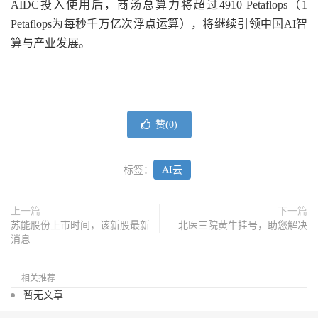
AIDC投入使用后，商汤总算力将超过4910 Petaflops（1
Petaflops为每秒千万亿次浮点运算），将继续引领中国AI智
算与产业发展。
赞(
0
)
标签：
AI云
上一篇
下一篇
苏能股份上市时间，该新股最新
北医三院黄牛挂号，助您解决
消息
相关推荐
暂无文章