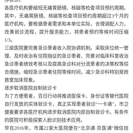
各医疗机构要缩短无痛胃肠镜、核磁等检查项目预约周期。
其中，无痛胃肠镜、核磁等检查项目预约周期超过3个月的
医疗机构，要根据患者需求和本单位实际，合理调配人力，
改善就诊流程，提升服务能力，将患者预约等候时间压缩
1/3。
三级医院要完善急诊患者收入院协调机制。采取床位统一管
理、及时收治有住院指征的急诊患者、完善对临床科室收治
急诊患者绩效考核以及提高急诊科对分流患者的决策权等综
合措施，缩短急诊患者住院等候时间，减少急诊科特别是抢
救室加床现象。
逐步取消医院自制就诊卡
为了方便患者，百日行动将推进医保卡、身份证等替代医院
自行发放的实体就诊卡，真正实现患者就诊“一卡通”，市卫
健委要求各医疗机构逐步取消医院内部自制就诊卡。有条件
的医院可积极探索人脸识别技术应用。
早在2016年，市属22家大医院便在“北京通·京医通”微信挂