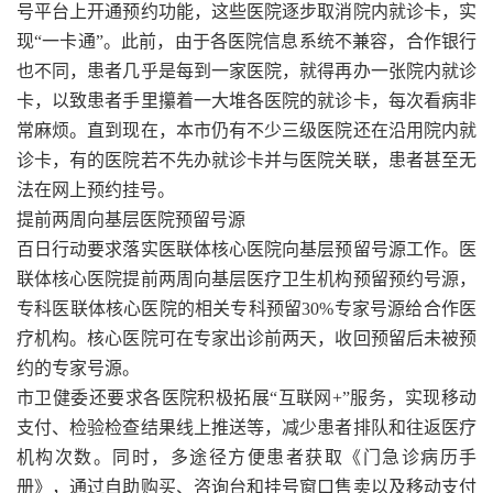
号平台上开通预约功能，这些医院逐步取消院内就诊卡，实
现“一卡通”。此前，由于各医院信息系统不兼容，合作银行
也不同，患者几乎是每到一家医院，就得再办一张院内就诊
卡，以致患者手里攥着一大堆各医院的就诊卡，每次看病非
常麻烦。直到现在，本市仍有不少三级医院还在沿用院内就
诊卡，有的医院若不先办就诊卡并与医院关联，患者甚至无
法在网上预约挂号。
提前两周向基层医院预留号源
百日行动要求落实医联体核心医院向基层预留号源工作。医
联体核心医院提前两周向基层医疗卫生机构预留预约号源，
专科医联体核心医院的相关专科预留30%专家号源给合作医
疗机构。核心医院可在专家出诊前两天，收回预留后未被预
约的专家号源。
市卫健委还要求各医院积极拓展“互联网+”服务，实现移动
支付、检验检查结果线上推送等，减少患者排队和往返医疗
机构次数。同时，多途径方便患者获取《门急诊病历手
册》，通过自助购买、咨询台和挂号窗口售卖以及移动支付