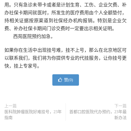
用。只有急诊未带卡或者是计划生育、工伤、企业欠费、补
办社保卡期间就医时，所发生的医疗费用由个人全额垫付，
持相关证据按原渠道到社保经办机构报销。特别是企业欠
费、补办社保卡期间门诊交费时一定要出示相关证明。
西苑医院预约加急，
如果你在生活中出现挂号难，挂不上号，那么在北京地区可
以联系我们，我们将为你提供专业的代挂服务，让你挂号更
快，挂上专家号。
赞(
0
)
上一篇
下一篇
医科院肿瘤医院好难挂号，23年
首都口腔医院代办预约，23年最
指南
新办法