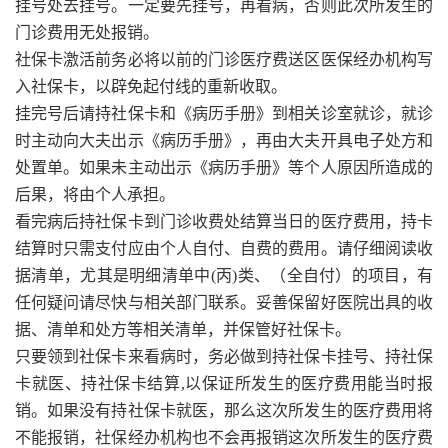
挂号处去挂号。一定要先挂号，再看病，否则此次所发生的
门诊费用无处报销。
社保卡激活前务必将以前的门诊医疗费送区医保经办机构写
入社保卡，以辟免起付线的重新收取。
挂完号后请持社保卡和《病历手册》到相关诊室就诊，就诊
时主动向大夫出示《病历手册》，再由大夫开具电子处方和
处置单。如果未主动出示《病历手册》等个人原因所造成的
后果，将由个人承担。
看完病后持社保卡到门诊收费处结算当日的医疗费用，持卡
结算时只需支付应由个人自付、自费的费用。请仔细阅读收
据清单，尤其是明细清单中(丙)类、（全自付）的项目，有
任何疑问请尽快与相关部门联系。妥善保留好医院出具的收
据、清单和处方等相关清单，并保管好社保卡。
只要领到社保卡来看病时，务必做到持社保卡挂号、持社保
卡就医、持社保卡结算,以保证所发生的医疗费用能当时报
销。如果没有持社保卡就医，那么这次所发生的医疗费用将
不能报销，社保经办机构也不会再报销这次所发生的医疗费