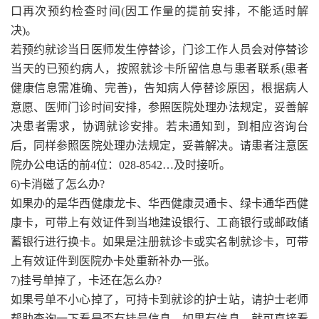
口再次预约检查时间(因工作量的提前安排，不能适时解
决)。
若预约就诊当日医师发生停替诊，门诊工作人员会对停替诊
当天的已预约病人，按照就诊卡所留信息与患者联系(患者
健康信息需准确、完善)，告知病人停替诊原因，根据病人
意愿、医师门诊时间安排，参照医院处理办法规定，妥善解
决患者需求，协调就诊安排。若未通知到，到相应咨询台
后，同样参照医院处理办法规定，妥善解决。请患者注意医
院办公电话的前4位：028-8542…及时接听。
6)卡消磁了怎么办?
如果办的是华西健康龙卡、华西健康灵通卡、绿卡通华西健
康卡，可带上有效证件到当地建设银行、工商银行或邮政储
蓄银行进行换卡。如果是注册就诊卡或实名制就诊卡，可带
上有效证件到医院办卡处重新补办一张。
7)挂号单掉了，卡还在怎么办?
如果号单不小心掉了，可持卡到就诊的护士站，请护士老师
帮助查询一下看是否有挂号信息，如果有信息，就可直接看