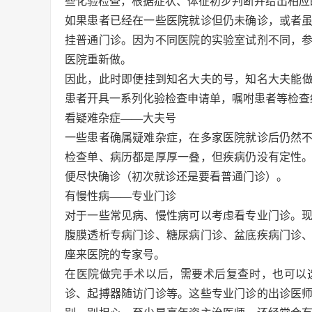
些化验检查，根据症状、体征初步判断并给出相应
如果患者已经在一些医院就诊但仍未确诊，或者
挂普通门诊。因为不同医院的实验室试剂不同，
医院重新做。
因此，此时即便挂到知名大夫的号，知名大夫能
患者开具一系列化验检查申请单，嘱咐患者等检查
看疑难杂症——大夫号
一些患者确属疑难杂症，在多家医院就诊后仍然
检查单、病历都是厚厚一叠，但疾病仍没有定性
便尽快确诊（初次就诊还是要看普通门诊）。
有慢性病——专业门诊
对于一些常见病、慢性病可以考虑看专业门诊。
腹膜透析专病门诊、糖尿病门诊、盆底疾病门诊
座来医院的专家号。
在医院做完手术以后，需要术后复查时，也可以
诊、起搏器随访门诊等。这些专业门诊的出诊医