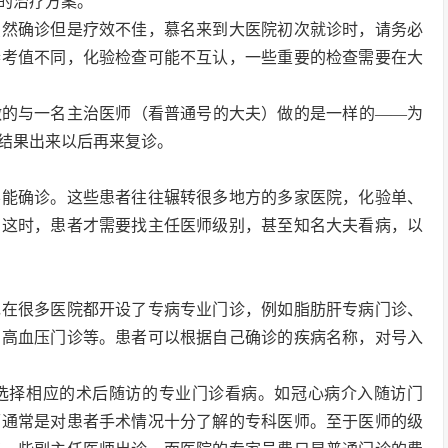
的治疗方案。
虽然确诊但是疗效不佳，慕名来到大医院初次就诊时，请务必
参考值不同，化验检查可能不互认，一些重要的检查需要在大
做的与一名主治医师（看普通号的大夫）做的是一样的——为
结果出来以后再来复诊。
不能确诊。这些患者往往辗转很多地方的多家医院，化验单、
。这时，患者才需要找主任医师级别，甚至知名大夫看病，以
现在很多医院都开设了专病专业门诊，例如脂肪肝专病门诊、
、高血压门诊等。患者可以根据自己确诊的疾病名称，对号入
选择相应的术后随访的专业门诊看病。如冠心病介入随访门
师通常是对患者手术情况十分了解的专科医师。至于医师的级