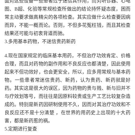
面对这些设备一些患者过于迷信其作用，而对听诊器、心电
图、B超、化验等常规检查所做出的结论持怀疑态度，困而
常主动要求做高精尖的各项检查。其实应做什么检查要因病
而异，不能一概而论。否则，不但多花冤枉钱，而且其检查
结果还可能与初衷背道而驰。
3.多用基本药物，不迷信贵药新药
4.现在国家规定的临床基本用药，不但治疗功效肯定、价格
合理，而且对药物的副作用和不良反应也都清楚，因此使用
起来不但功效好，也会更安全，所以，应多用常规与基本药
物。一些患者常迷信贵药、新药，认为贵药、新药就是好
药。其实这是很大的误区，因为药物的贵与贱、新与旧并不
与疗效划等号，而往往是因原料较贵或生产工艺比较复杂造
成的。特别是新药因研制使用不久，因而对其治疗功效和不
良反应还不是十分清楚 ，在世界的用药史上出现的十大药
害，都是新药惹的祸。
5.定期进行复查