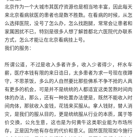
北京作为一个大城市其医疗资源也是相当地丰富，因此每天
来北京看病就医的患者也是数不胜数。在看病的时候，从怎
么选择医院，没号了怎么办，怎么找跑腿，常常会让患者和
家属困扰不已，特别是很多人想了解首都北六医院代办联系
方式，怎么才能让在北京看病挂上号。
我们的服务：
所谓公道，不过是收入多者许多，收入少者得少，杯水车
薪，医疗本钱有限的来日诰日，太多患者为求一号现在夜蹲
守，不思茶饭，多么的人自然要比那些佛系不争不抢的人具
有更多的机会，可是并不是统统的人都适宜这类苦熬时间肉
体的办法，那么，还有一种处置办法便是，既然不能收入时
间肉体，那就收入金钱，花钱来买服从。拿人钱财，替人消
灾，是我们的服从目的，更是统统服从行业的本质，属于等
价交换，公允生意，这也是为何黄牛这类职业能为市场所
存，正是因为他有存在的代价和意义。固然医院现如今施行