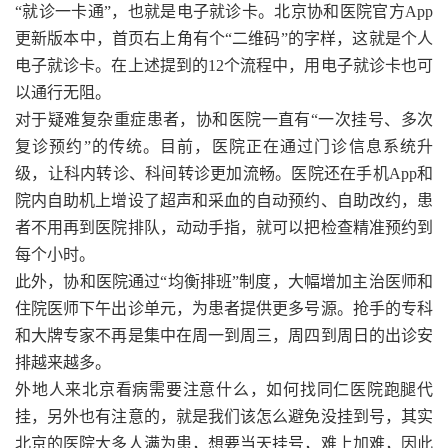
“就诊一卡通”，也就是电子就诊卡。北京协和医院官方App
更新版本中，首页右上角有个“二维码”的字样，这就是个人
电子就诊卡。在上述提到的12个流程中，用电子就诊卡也可
以通行无阻。
对于疑难复杂重症患者，协和医院一直有“一次挂号、多次
复诊预约”的传统。目前，医院正在通过门诊信息系统升
级，让科内转诊、科间转诊更加流畅。医院还在手机App和
院内自助机上增设了超声和采血的自动预约、自助改约，患
者不用再到医院排队，动动手指，就可以把检查精准预约到
每个小时。
此外，协和医院通过“均衡排班”制度，大幅增加主治医师和
住院医师下午出诊单元，为患者提供更多号源。抢手的专科
和大牌专家不再是集中在周一到周三，周四到周日的出诊安
排越来越多。
外地人来北京看病需要注意什么，如何找
同仁医院
跑腿代
挂，另外也有注意的，就是我们该怎么避免没挂到号，其实
北京的医院大多人满为患，想要当天挂号，难上加难，因此