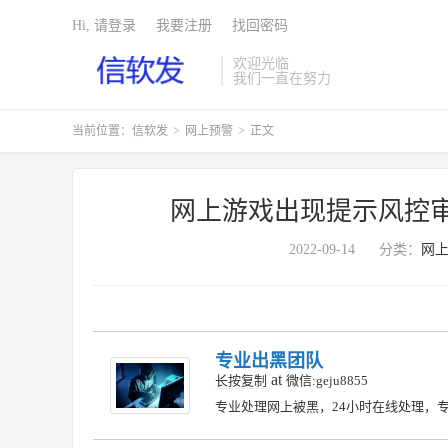
Hi, 请登录
我要注册
找回密码
欢迎光临
我们一直在努力
当前位置：
信软发
>
网上预警
>
正文
网上游戏出现提示风控
2022-09-14
分类：
网
专业出黑团队
at
长按复制
微信:geju8855
专业处理网上被黑，24小时在线处理，