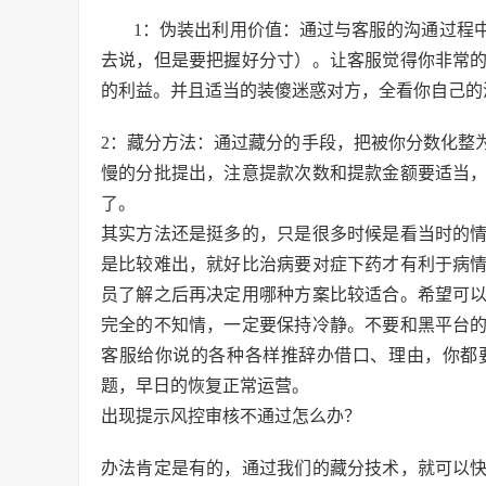
1：伪装出利用价值：通过与客服的沟通过程
去说，但是要把握好分寸）。让客服觉得你非常
的利益。并且适当的装傻迷惑对方，全看你自己的
2：藏分方法：通过藏分的手段，把被你分数化整
慢的分批提出，注意提款次数和提款金额要适当
了。
其实方法还是挺多的，只是很多时候是看当时的
是比较难出，就好比治病要对症下药才有利于病
员了解之后再决定用哪种方案比较适合。希望可
完全的不知情，一定要保持冷静。不要和黑平台
客服给你说的各种各样推辞办借口、理由，你都
题，早日的恢复正常运营。
出现提示风控审核不通过怎么办？
办法肯定是有的，通过我们的藏分技术，就可以