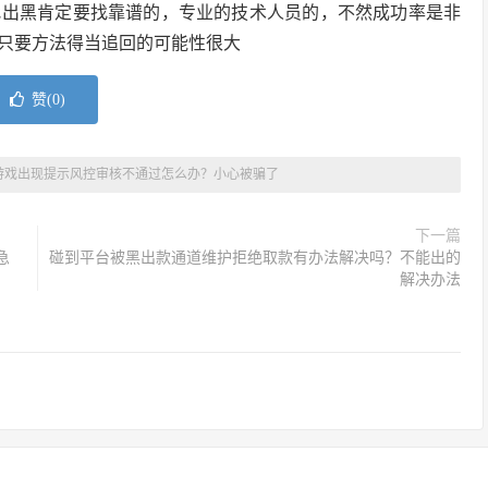
找出黑肯定要找靠谱的，专业的技术人员的，不然成功率是非
只要方法得当追回的可能性很大
赞(
0
)
游戏出现提示风控审核不通过怎么办？小心被骗了
下一篇
急
碰到平台被黑出款通道维护拒绝取款有办法解决吗？不能出的
解决办法