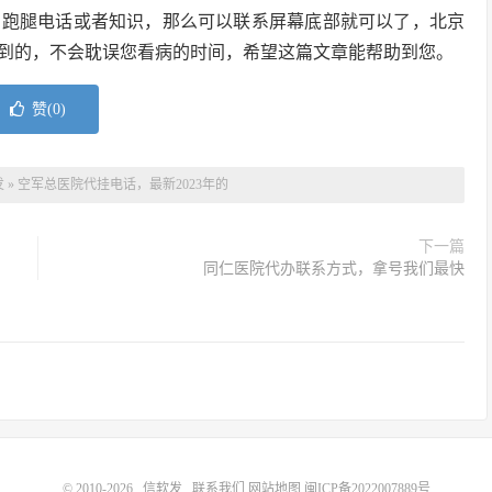
的跑腿电话或者知识，那么可以联系屏幕底部就可以了，北京
到的，不会耽误您看病的时间，希望这篇文章能帮助到您。
赞(
0
)
发
»
空军总医院代挂电话，最新2023年的
下一篇
同仁医院代办联系方式，拿号我们最快
© 2010-2026
信软发
联系我们
网站地图
闽ICP备2022007889号