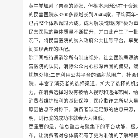
黄牛党加剧了票源的紧张，但根本原因还在于资源的使
的民营医院从3200多家增长到20404家，平均两
已占整个体系超过六成，成为解决“就医难”极为
民营医院的整体质量不断提升，并由此产生了一
况下，将民营医院的纳入政府公共挂号平台，享
间实现合理的匹配。
除了同权待遇消除所有制歧视外，社会医院号源
营医院的认同，消除公众内心根深蒂固的偏见，
尴尬处境;二是利用公共平台的辐射范围广，社
院，丰富了消费者的选择渠道，扩大了选择的机
力，在消费选择时没有被纳入视野和选择范围，纳
消费者维护权利的基础保障，医疗欺诈之所以大
原因信息不对称下，消费者缺乏足够的信息来源
明，则行骗的成功率就会大为降低。
更重要的是，信息整合与聚集下的平台功能，极
布，让消费者对总体情况有了更为准确的了解和