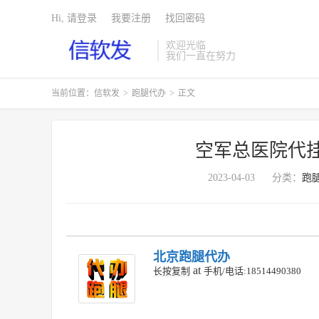
Hi, 请登录
我要注册
找回密码
欢迎光临
我们一直在努力
当前位置：
信软发
>
跑腿代办
>
正文
空军总医院代挂
2023-04-03
分类：
跑
北京跑腿代办
at
长按复制
手机/电话:18514490380