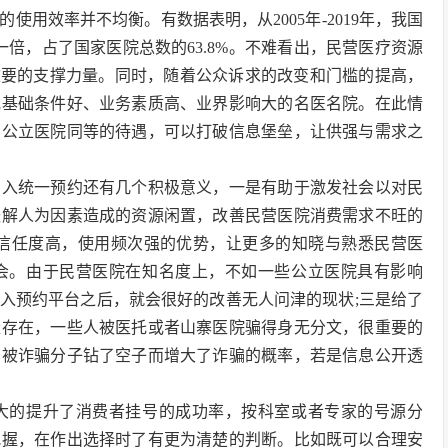
用效率并不均衡。有数据表明，从2005年-2019年，我国
年一倍，占了国家医院总数的63.8%。不难看出，民营医疗资源
重要的支撑力量。同时，随着公众诉求的改变和门槛的提高，
批基础条件好、业务素质高、业界影响大的名医名院。在此情
受公立医院同等的待遇，可以打破信息堡垒，让供强与需求之
纳入统一预约还有几个积极意义，一是有助于激发社会以对民
缓解人为因素造成的资源闲置，改善民营医院消费需求不旺的
会信任度高，使用频次强的优势，让更多的知晓与熟悉民营医
会。由于民营医院在知名度上，不如一些公立医院具有影响
入预约平台之后，就会很好的改善无人问津的现状;三是给了
量存在，一些人被医托或者山寨医院骗得身无分文，很重要的
，被诈骗分子钻了空子而增大了诈骗的概率，若是信息公开透
大的提升了消费者挂号的成功率，按科室或者专家的号源分
把握，在作出选择时了有更为清楚的判断。比如既可以合理安