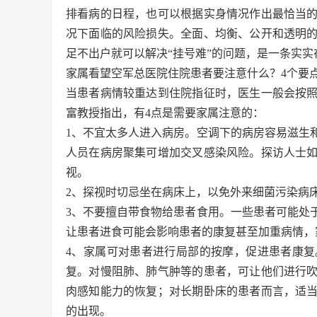
排看病的日程，也可以根据实身情况作出最恰当
况下面临的风险损失。全面、均衡、公开和透明
足不出户就可以解决“挂号难”的问题，是一条实
家属看望空军总医院住院患者要注意什么？4个要
当患者病情较重达到住院指征时，医生一般会按
富教授指出，有4点是需要家属注意的：
1、不宜太多人进入病房。空调下的病房容易滋生
人员在病房聚集可增加交叉感染风险。探访人士
视。
2、探视时切忌坐在病床上，以免外来细菌污染病
3、不要擅自带食物给患者食用。一些患者可能处
让患者进食可能会影响患者的康复甚至加重病情，
4、家属可对患者进行局部的按摩，促进患者康
复。对慢阻肺、肺气肿等的患者，可让他们进行
肉感知能力的恢复；对长期卧床的患者而言，适
的出现。