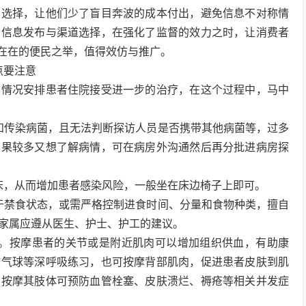
的选择，让他们少了盲目奔波的成本付出，避免信息不对称情
的信息发布与渠道选择，在强化了监督的效力之时，让消费者
实在在的便民之举，值得效仿与推广。
点要注意
照情况安排患者住院接受进一步的治疗，在这个过程中，马中
和传染病菌，且无法判断探访人员是否携带其他病菌等，过多
如果较多又想了解病情，可在病房外沟通然后再分批进病房探
床，从而增加患者感染风险，一般坐在床边椅子上即可。
于禁食状态，或需严格控制进食时间、分量和食物种类，擅自
家属应遵从医生、护士、护工的建议。
复。按摩患者的关节或是附近肌肉可以增加组织供血，有助康
吹气球等深呼吸练习，也可按摩背部肌肉，促进患者皮肤到肌
当按摩其肢体可预防血管栓塞、皮肤溃烂、褥疮等相关并发症