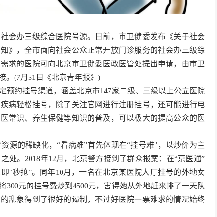
约社会办三级综合医院号源。日前，市卫健委发布《关于社会
通知》，全市面向社会公众正常开放门诊服务的社会办三级综
有需求的医院可向北京市卫健委医政医管处提出申请，由市卫
(7月31日《北京青年报》)
定预约挂号渠道，涵盖北京市147家二级、三级以上公立医院
按疾病轻松挂号，除了关注官网进行注册挂号，还可能进行电
就医常识、养生保健等知识的普及，可以极大的提高公众的医
资源的稀缺化，“看病难”首先体现在“挂号难”，以炒价为主
处。2018年12月，北京警方接到了群众报案：在“京医通”
即“秒抢”。同年10月，一名在北京某医院大厅挂号的外地女
300元的挂号费炒到4500元，害得她从外地赶来排了一天队
票的乱象得到了很好的遏制，不过好医院一票难求的情况始终