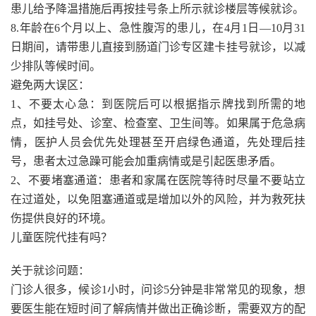
患儿给予降温措施后再按挂号条上所示就诊楼层等候就诊。
8.年龄在6个月以上、急性腹泻的患儿，在4月1日—10月31
日期间，请带患儿直接到肠道门诊专区建卡挂号就诊，以减
少排队等候时间。
避免两大误区：
1、不要太心急：到医院后可以根据指示牌找到所需的地
点，如挂号处、诊室、检查室、卫生间等。如果属于危急病
情，医护人员会优先处理甚至开启绿色通道，先处理后挂
号，患者太过急躁可能会加重病情或是引起医患矛盾。
2、不要堵塞通道：患者和家属在医院等待时尽量不要站立
在过道处，以免阻塞通道或是增加以外的风险，并为救死扶
伤提供良好的环境。
儿童医院代挂有吗？
关于就诊问题：
门诊人很多，候诊1小时，问诊5分钟是非常常见的现象，想
要医生能在短时间了解病情并做出正确诊断，需要双方的配