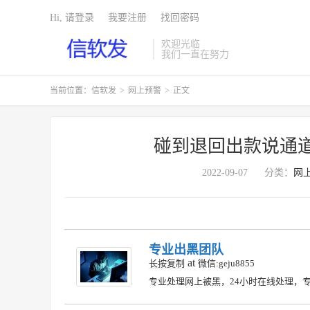
Hi, 请登录
我要注册
找回密码
欢迎光临
我们一直在努力
当前位置：
信软发
>
网上预警
>
正文
碰到退回出款说通
2022-09-07
分类：
网
专业出黑团队
at
长按复制
微信:geju8855
专业处理网上被黑，24小时在线处理，