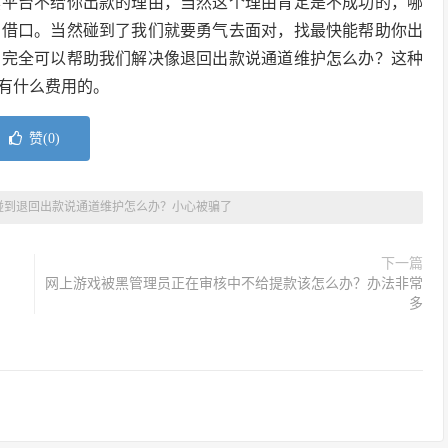
黑平台不给你出款的理由，当然这个理由肯定是不成功的，哪
的借口。当然碰到了我们就要勇气去面对，找最快能帮助你出
，完全可以帮助我们解决像退回出款说通道维护怎么办？这种
有什么费用的。
赞(
0
)
碰到退回出款说通道维护怎么办？小心被骗了
下一篇
网上游戏被黑管理员正在审核中不给提款该怎么办？办法非常
多