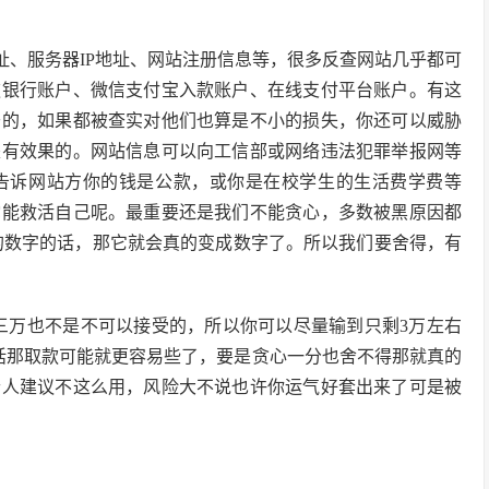
址、服务器IP地址、网站注册信息等，很多反查网站几乎都可
款银行账户、微信支付宝入款账户、在线支付平台账户。有这
于的，如果都被查实对他们也算是不小的损失，你还可以威胁
是有效果的。网站信息可以向工信部或网络违法犯罪举报网等
告诉网站方你的钱是公款，或你是在校学生的生活费学费等
佗能救活自己呢。最重要还是我们不能贪心，多数被黑原因都
的数字的话，那它就会真的变成数字了。所以我们要舍得，有
金三万也不是不可以接受的，所以你可以尽量输到只剩3万左右
话那取款可能就更容易些了，要是贪心一分也舍不得那就真的
个人建议不这么用，风险大不说也许你运气好套出来了可是被