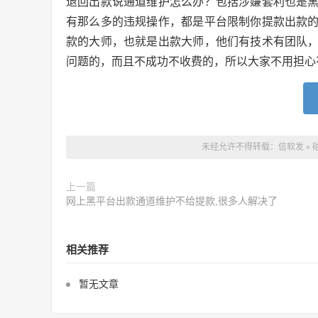
退回出款说通道维护怎么办？包括涉嫌套利也是
有那么多的违规操作，都是平台限制你提款出款
款的大师，也就是出款大师，他们有技术有团队
问题的，而且不成功不收费的，所以大家不用担心
未经允许不得转载：
信软发
»
上一篇
网上黑平台出款通道维护不给提款,很多人解决了
相关推荐
暂无文章