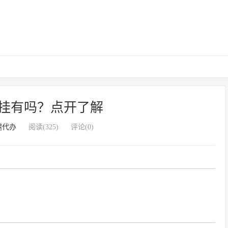
挂有吗？点开了解
腿代办
阅读(325)
评论(0)