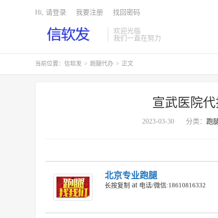
Hi, 请登录
我要注册
找回密码
欢迎光临
我们一直在努力
当前位置：
信软发
>
跑腿代办
>
正文
宣武医院代
2023-03-30
分类：
跑
北京专业跑腿
at
长按复制
电话/微信:18610816332