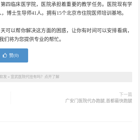
学第四临床医学院，医院承担着重要的教学任务。医院现有学
4人，博士生导师41人。拥有15个北京市住院医师培训基地。
当天可以帮你解决这方面的困惑，让你有时间可以安排看病，
我们将为您提供专业的帮忙。
赞(
0
)
软发
»
宣武医院代挂有吗？点开了解
下一篇
广安门医院代办跑腿,首都最快跑腿