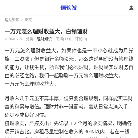
理财知识
>
正文
一万元怎么理财收益大，白领理财
2026-01-15
分类：
理财知识
阅读(133)
评论(0)
一万元怎么理财收益大，如果你也是一不小心就成为月光
族，工资涨了但是银行余额没涨，那么这说明你没有管理钱
的能力，让钱生钱，所以我们必须理财，理财是实现财务自
由的必经之路，我们一起聊聊一万元怎么理财收益大，
一万元怎么理财收益大，
月收入几千元虽不算丰厚，但只要合理规划，同样能实现财
富的积累与增值。理财并非一蹴而就，需从日常点滴入手，
逐步养成良好习惯。​
梳理收支，严控支出：先记录 1-2 个月的收支情况，明确各
项开销占比。房租尽量控制在收入的 30% 以内，若在一线