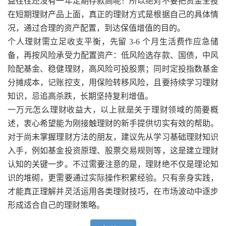
益往往还没有一年定期存款高呢！所以绝对不要把资金全投
在短期理财产品上面，真正的理财方式是根据自己的具体情
况，通过合理的资产配置，到达保值增值的目的。
个人理财需立足收支平衡，先留 3-6 个月生活费作应急储
备，再按风险承受力配置资产：低风险选存款、国债，中风
险配基金、稳健理财，高风险可投股票；同时定投指数基金
分摊成本，记账控支，用保险转移风险，且要持续学习理财
知识，忌追高杀跌，长期坚持复利增值。
一万元怎么理财收益大，以上就是关于理财领域的简要概
述，衷心希望能为刚接触理财的新手提供切实有效的帮助。
对于尚未掌握理财方法的朋友，建议先从学习基础理财知识
入手，例如基金投资原理、股票交易规则等，这是建立理财
认知的关键一步。不过需要注意的是，理财绝不仅是理论知
识的堆砌，更需要通过实际操作积累经验。只有亲身实践，
才能真正理解并灵活运用各类理财技巧，在市场波动中逐步
形成适合自己的理财策略。