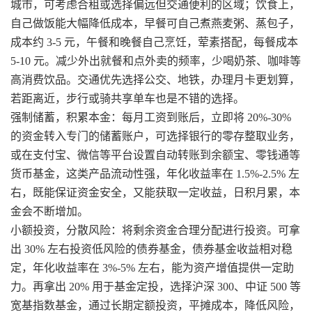
城市，可考虑合租或选择偏远但交通便利的区域；饮食上，
自己做饭能大幅降低成本，早餐可自己煮燕麦粥、蒸包子，
成本约 3-5 元，午餐和晚餐自己烹饪，荤素搭配，每餐成本
5-10 元。减少外出就餐和点外卖的频率，少喝奶茶、咖啡等
高消费饮品。交通优先选择公交、地铁，办理月卡更划算，
若距离近，步行或骑共享单车也是不错的选择。​
强制储蓄，积累本金：每月工资到账后，立即将 20%-30%
的资金转入专门的储蓄账户，可选择银行的零存整取业务，
或在支付宝、微信等平台设置自动转账到余额宝、零钱通等
货币基金，这类产品流动性强，年化收益率在 1.5%-2.5% 左
右，既能保证资金安全，又能获取一定收益，日积月累，本
金会不断增加。​
小额投资，分散风险：将剩余资金合理分配进行投资。可拿
出 30% 左右投资低风险的债券基金，债券基金收益相对稳
定，年化收益率在 3%-5% 左右，能为资产增值提供一定助
力。再拿出 20% 用于基金定投，选择沪深 300、中证 500 等
宽基指数基金，通过长期定额投资，平摊成本，降低风险，