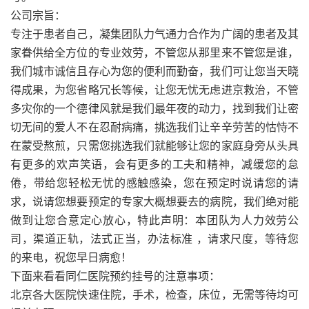
公司宗旨：
专注于患者自己，凝集团队力气通力合作为广阔的患者及其
家眷供给全方位的专业效劳，不管您从那里来不管您是谁，
我们城市诚信且存心为您的便利而勤奋，我们可让您当天晓
得成果，为您省略冗长等候，让您无忧无虑进京救治，不管
多灾你的一个德律风就是我们最年夜的动力，找到我们让密
切无间的爱人不在忍耐病痛，挑选我们让辛辛劳苦的怙恃不
在蒙受熬煎，只需您挑选我们就能够让您的家庭身旁从头具
有更多的欢声笑语，会有更多的工夫和精神，减缓您的怠
倦，带给您轻松无忧的感触感染，您在预定时说请您的请
求，说请您想要预定的专家大概想要去的病院，我们绝对能
做到让您合意定心放心，特此声明：本团队为人力效劳公
司，渠道正轨，法式正当，办法标准 ，请求尺度，等待您
的来电，祝您早日病愈！
下面来看看同仁医院预约挂号的注意事项：
北京各大医院快速住院，手术，检查，床位，无需等待均可