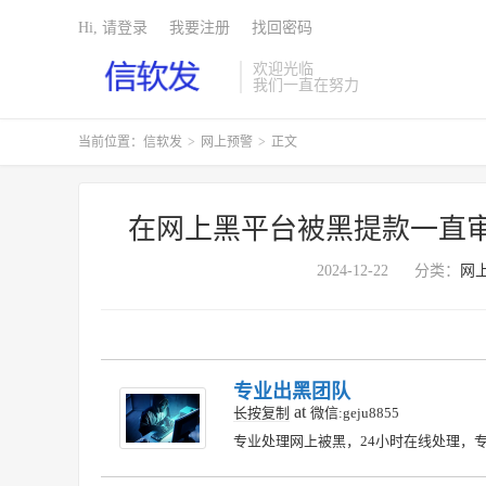
Hi, 请登录
我要注册
找回密码
欢迎光临
我们一直在努力
当前位置：
信软发
>
网上预警
>
正文
在网上黑平台被黑提款一直
2024-12-22
分类：
网
专业出黑团队
at
长按复制
微信:geju8855
专业处理网上被黑，24小时在线处理，