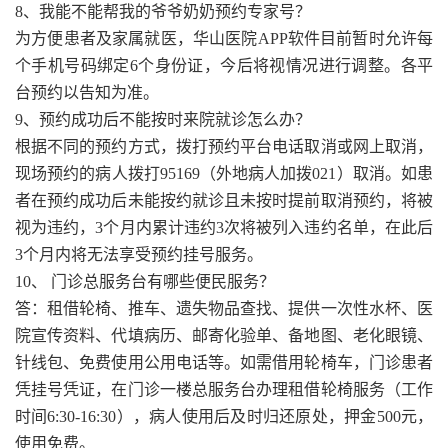
8、我能不能帮我的爷爷奶奶预约专家号？
为方便患者及家属就医，华山医院APP软件目前暂时允许每
个手机号码绑定6个身份证，今后将视情况进行调整。各平
台预约以告知为准。
9、预约成功后不能按时来院就诊怎么办？
根据不同的预约方式，拨打预约平台电话取消或网上取消，
现场预约的病人拨打95169（外地病人加拨021）取消。如患
者在预约成功后未能按约就诊且未按时提前取消预约，将被
视为违约，3个月内累计违约3次将被列入违约名单，在此后
3个月内将无法享受预约挂号服务。
10、 门诊总服务台有哪些便民服务？
答：租借轮椅、推车、遗失物品查找、提供一次性水杯、医
院宣传资料、代填病历、邮寄化验单、备地图、老化眼镜、
针线包、免费使用公用电话等。如需借用轮椅车，门诊患者
凭挂号凭证，在门诊一楼总服务台办理租借轮椅服务（工作
时间6:30-16:30），病人使用后及时归还原处，押金500元，
使用免费。