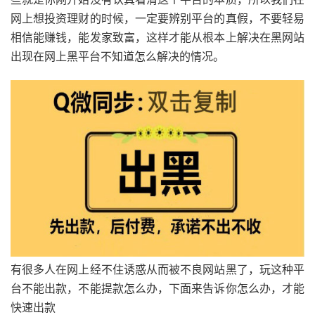
网上想投资理财的时候，一定要辨别平台的真假，不要轻易
相信能赚钱，能发家致富，这样才能从根本上解决在黑网站
出现在网上黑平台不知道怎么解决的情况。
有很多人在网上经不住诱惑从而被不良网站黑了，玩这种平
台不能出款，不能提款怎么办，下面来告诉你怎么办，才能
快速出款