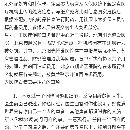
示外配处方和社保卡，定点零售药店从医保网络下载定点医
疗机构上传的处方信息，与纸介处方比对信息真实准确后，
根据外配处方的药品信息进行配药，用社保卡为参保人员结
算药品费用。参保人员只须交纳个人负担部分。
另外，市医疗保险事务管理中心近日通报，北京阳光博爱医
院、北京市顺义区医院等4家定点医疗机构因存在违规行为
被处罚。其中，北京阳光博爱医院存在申报与实际不符、药
房管理混乱、财务管理混乱等问题，被中断执行协议六个月
的处理，并追回违规费用；北京市顺义区医院存在未履行实
名制就医有关规定，被黄牌警示并追回违规费用。
去医院看病需要注意的事项
1、 不要就一个同样问题和细节，反复纠缠的问医生。
医生前面已说过，你也问过，医生回答时你也没听，好像满
世界只有你自己一个人的声音，其他声音都没进你的大脑，
所以你就会反复问同样的事，一意孤行。任何一个同样问
题，说了三四遍之后，你还要问第五遍以上，换到谁都会不