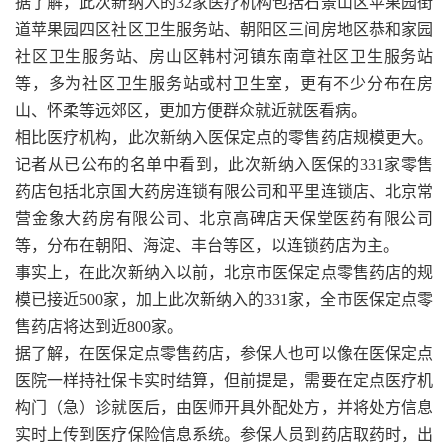
据了解，此次新纳入的32家医疗机构包括石景山区苹果园街
道苹果园四区社区卫生服务站、朝阳区三间房地区恭和家园
社区卫生服务站、房山区韩村河镇东南章社区卫生服务站
等，多为社区卫生服务站或村卫生室，更有不少分布在房
山、怀柔等远郊区，更加方便群众就近就医看病。
相比医疗机构，此次新纳入医保定点的零售药店规模更大。
记者从已公布的名单中看到，此次新纳入医保的331家零售
药店包括北京国大药房连锁有限公司和平里连锁店、北京常
营金象大药房有限公司、北京高碑店天保堂医药有限公司
等，分布在朝阳、海淀、丰台等区，以连锁药店为主。
事实上，在此次新纳入以前，北京市医保定点零售药店的规
模已接近500家，加上此次新纳入的331家，全市医保定点零
售药店将达到近800家。
据了解，在医保定点零售药店，参保人也可以像在医保定点
医院一样持社保卡实时结算，但前提是，需要在定点医疗机
构门（急）诊就医后，由医师开具外配处方，并将处方信息
实时上传到医疗保险信息系统。参保人员到药店取药时，出