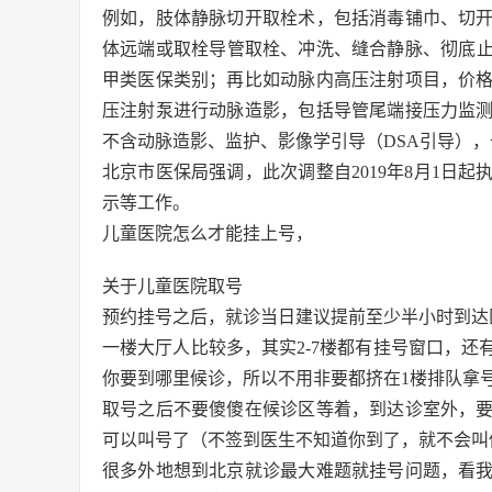
例如，肢体静脉切开取栓术，包括消毒铺巾、切
体远端或取栓导管取栓、冲洗、缝合静脉、彻底止
甲类医保类别；再比如动脉内高压注射项目，价格
压注射泵进行动脉造影，包括导管尾端接压力监
不含动脉造影、监护、影像学引导（DSA引导）
北京市医保局强调，此次调整自2019年8月1日
示等工作。
儿童医院怎么才能挂上号，
关于儿童医院取号
预约挂号之后，就诊当日建议提前至少半小时到达
一楼大厅人比较多，其实2-7楼都有挂号窗口，
你要到哪里候诊，所以不用非要都挤在1楼排队拿
取号之后不要傻傻在候诊区等着，到达诊室外，
可以叫号了（不签到医生不知道你到了，就不会叫
很多外地想到北京就诊最大难题就挂号问题，看