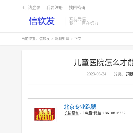
Hi, 请登录
我要注册
找回密码
欢迎光临
我们一直在努力
当前位置：
信软发
>
跑腿知识
>
正文
儿童医院怎么才
2023-03-24
分类：
跑
北京专业跑腿
at
长按复制
电话/微信:18610816332