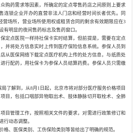
群众购药需求等因素，所确定的定点零售药店之间原则上要求
零售连锁企业开办的直营非法人门店和经营时间长者优先。同
经营场所，营业场所使用权或租赁合同的剩余有效期限应在3
并设有明显的夜间售药标志及售药窗口。
医保定点医院一样持社保卡实时结算，但前提是，需要在定点
方，并将处方信息实时上传到医疗保险信息系统。参保人员到
药店从医保网络下载定点医疗机构上传的处方信息，与纸质处
息进行配药，用社保卡为参保人员结算药费。参保人员只需缴
保局了解到，从8月1日起，北京市将对部分医疗服务价格项目
务项目，包括口咽部异物取出术、肢体静脉切开取栓术、全肺
格项目管理工作，按照相关文件的要求，对需进行政策修订和
进行动态调整。
价格、医保类别、工伤保险类别等皆给出了明确的规范。