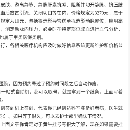
开皮肤、游离静脉、静脉肝素抗凝、阻断并切开静脉、挤压肢
血后放置引流、关闭切口等在内，价格规定为3279元，属于
规定为10元，包括将造影导管送至拟造影动脉部位，应用高
测，测定动脉内压力，必要时在特定部位取血进行血气分析，
，也属于甲类医保类别。
起执行，各相关医疗机构应及时做好信息系统更新维护和价格公
医院，因为预约号过了预约时间段之后自动作废。
还有一站式自助机，都可以取号，就是拿到一个纸条，上面写着
号。
要到签到机上签到，代表你已经到达科室准备好看病，医生就
你）。如果等了很久，可以去护士那里确认下情况。
我上面文章你肯定对于黄牛挂号有很大了解，现在如果需要挂