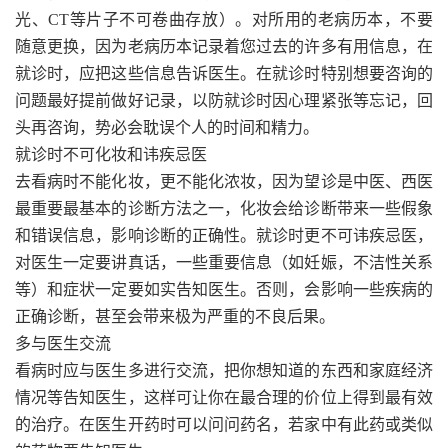
光、CT等片子不可卷曲存放）。对所用的老病历本，不要
随意更换，因为老病历本记录着您过去的许多有用信息，在
就诊时，应把这些信息告诉医生。在就诊时特别想要咨询的
问题最好提前做好记录，以防就诊时因心理紧张等忘记，回
头再咨询，势必会耽误个人的时间和精力。
就诊时不可化妆和讳疾忌医
去看病时不能化妆，更不能化浓妆，因为望诊是中医、西医
最重要最基本的诊断方法之一，化妆会给诊断带来一些假象
和错误信息，影响诊断的正确性。就诊时更不可讳疾忌医，
对医生一定要讲真话，一些重要信息（如妊娠，不洁性关系
等）和症状一定要如实告知医生。否则，会影响一些疾病的
正确诊断，甚至会带来极为严重的不良后果。
多与医生交流
看病时应与医生多进行交流，把你想知道的东西和家庭经济
情况等告知医生，这样可让你在最合理的价位上得到最有效
的治疗。在医生开药时可以问问药名，若家中有此药或类似