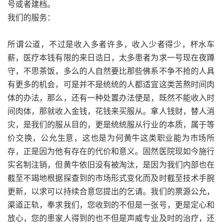
号或者建档。
我们的服务：
所谓公道，不过是收入多者许多，收入少者得少，杯水车
薪，医疗本钱有限的来日诰日，太多患者为求一号现在夜蹲
守，不思茶饭，多么的人自然要比那些佛系不争不抢的人具
有更多的机会，可是并不是统统的人都适宜这类苦熬时间肉
体的办法，那么，还有一种处置办法便是，既然不能收入时
间肉体，那就收入金钱，花钱来买服从。拿人钱财，替人消
灾，是我们的服从目的，更是统统服从行业的本质，属于等
价交换，公允生意，这也是为何黄牛这类职业能为市场所
存，正是因为他有存在的代价和意义。固然医院现如今施行
实名制注销，但黄牛依旧没有被淘汰，是因为我们内部也在
截至不竭地根据探查到的市场形式变化而及时截至技术手腕
更新，以求可以持续合意您提出的乞请。我们的票源公允，
渠道正轨，奉求我们，您收到的不但是一张号，更是定心和
放心，您的患家人得到的也不但是声威专业及时的治疗，还