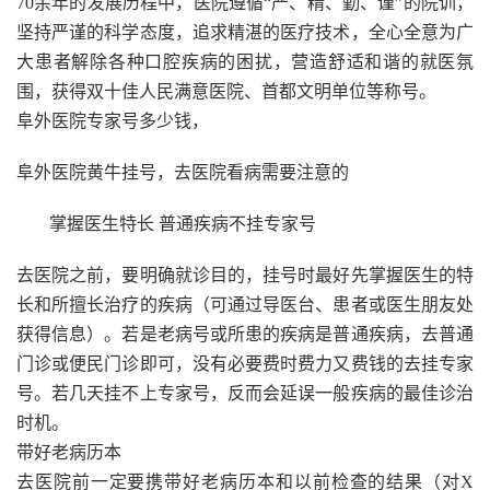
70余年的发展历程中，医院遵循“严、精、勤、谨”的院训，
坚持严谨的科学态度，追求精湛的医疗技术，全心全意为广
大患者解除各种口腔疾病的困扰，营造舒适和谐的就医氛
围，获得双十佳人民满意医院、首都文明单位等称号。
阜外医院专家号多少钱，
阜外医院黄牛挂号，去医院看病需要注意的
掌握医生特长 普通疾病不挂专家号
去医院之前，要明确就诊目的，挂号时最好先掌握医生的特
长和所擅长治疗的疾病（可通过导医台、患者或医生朋友处
获得信息）。若是老病号或所患的疾病是普通疾病，去普通
门诊或便民门诊即可，没有必要费时费力又费钱的去挂专家
号。若几天挂不上专家号，反而会延误一般疾病的最佳诊治
时机。
带好老病历本
去医院前一定要携带好老病历本和以前检查的结果（对X