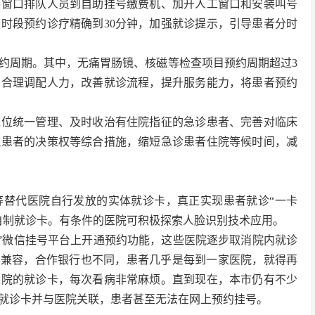
导窗口排队人员到自助挂号缴费机、加开人工窗口和安装叫号
时段预约诊疗精确到30分钟，加强就诊提示，引导患者分时
约周期。其中，无痛胃肠镜、核磁等检查项目预约周期超过3
，合理调配人力，改善就诊流程，提升服务能力，将患者预约
床位统一管理、及时收治有住院指征的急诊患者、完善对临床
流患者的决策权等综合措施，缩短急诊患者住院等候时间，减
等替代医院自行发放的实体就诊卡，真正实现患者就诊“一卡
自制就诊卡。有条件的医院可积极探索人脸识别技术应用。
医通”微信挂号平台上开通预约功能，这些医院逐步取消院内就诊
不兼容，合作银行也不同，患者几乎是每到一家医院，就得再
医院的就诊卡，每次看病非常麻烦。直到现在，本市仍有不少
就诊卡并与医院关联，患者甚至无法在网上预约挂号。