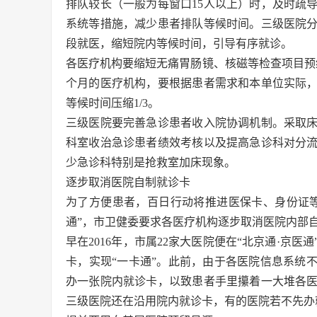
排队较长（一般为每窗口15人以上）时，及时疏
系统等措施，减少患者排队等候时间。三级医院分
段就医，缩短院内等候时间，引导有序就诊。
各医疗机构要缩短无痛胃肠镜、核磁等检查项目预
个月的医疗机构，要根据患者需求和本单位实际
等候时间压缩1/3。
三级医院要完善急诊患者收入院协调机制。采取
科室收治急诊患者绩效考核以及提高急诊科对分
少急诊科特别是抢救室加床现象。
逐步取消医院自制就诊卡
为了方便患者，百日行动将推进医保卡、身份证
通”，市卫健委要求各医疗机构逐步取消医院内部
早在2016年，市属22家大医院便在“北京通·京
卡，实现“一卡通”。此前，由于各医院信息系统
办一张院内就诊卡，以致患者手里攥着一大堆各
三级医院还在沿用院内就诊卡，有的医院若不先办