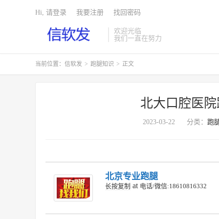
Hi, 请登录
我要注册
找回密码
欢迎光临
我们一直在努力
当前位置：
信软发
>
跑腿知识
>
正文
北大口腔医院
2023-03-22
分类：
跑
北京专业跑腿
at
长按复制
电话/微信:18610816332