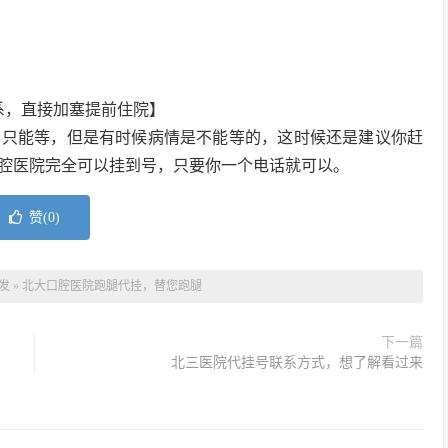
系，直接加塞提前住院】
，只能等，但是有时候病情是不能等的，这时候还是建议你赶
腔医院完全可以挂到号，只要你一个电话就可以。
赞(
0
)
发
»
北大口腔医院跑腿代挂，替您跑腿
下一篇
北三医院代挂号联系方式，想了解看过来