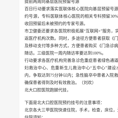
提前两周向基层医院预留号源
百日行动要求落实医联体核心医院向基层预留号
约号源，专科医联体核心医院的相关专科预留30
收回预留后未被预约的专家号源。
市卫健委还要求各医院积极拓展“互联网+”服务
返医疗机构次数。同时，多途径方便患者获取《
及移动支付等多种方式，方便患者购买《门急诊
随访。三级医院一周内随访率要达到100%。
行动要求各医疗机构完善急诊危重症患者绿色通
妇救治中心、危重新生儿救治中心“五中心”建设
内，争取达到75分钟以内；急性脑卒中患者入院救
确保患者得到及时有效救治。（刘欢）
北大口腔医院跑腿代挂，
下面是北大口腔医院预约挂号的注意事项：
北京各大三甲医院快速住院，手术，检查，床位，
住院须知：