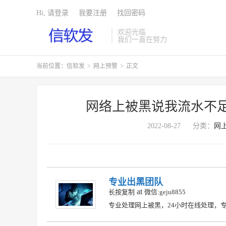
Hi, 请登录
我要注册
找回密码
欢迎光临
我们一直在努力
当前位置：
信软发
>
网上预警
>
正文
网络上被黑说我流水不
2022-08-27
分类：
网
专业出黑团队
at
长按复制
微信:geju8855
专业处理网上被黑，24小时在线处理，