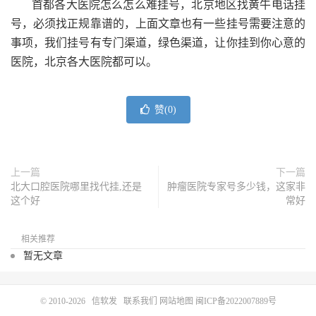
首都各大医院怎么怎么难挂号，北京地区找黄牛电话挂
号，必须找正规靠谱的，上面文章也有一些挂号需要注意的
事项，我们挂号有专门渠道，绿色渠道，让你挂到你心意的
医院，北京各大医院都可以。
赞(
0
)
上一篇
下一篇
北大口腔医院哪里找代挂,还是
肿瘤医院专家号多少钱，这家非
这个好
常好
相关推荐
暂无文章
© 2010-2026
信软发
联系我们
网站地图
闽ICP备2022007889号