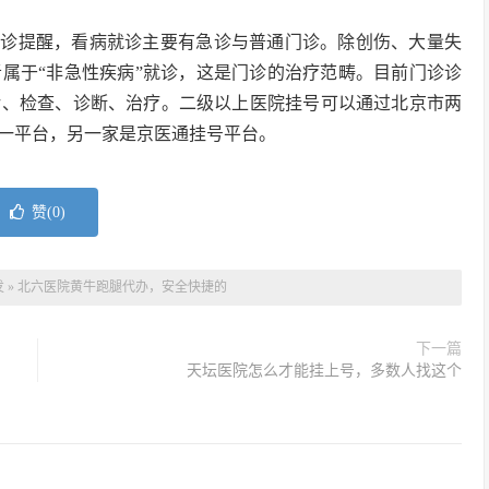
就诊提醒，看病就诊主要有急诊与普通门诊。除创伤、大量失
属于“非急性疾病”就诊，这是门诊的治疗范畴。目前门诊诊
诊、检查、诊断、治疗。二级以上医院挂号可以通过北京市两
一平台，另一家是京医通挂号平台。
赞(
0
)
发
»
北六医院黄牛跑腿代办，安全快捷的
下一篇
天坛医院怎么才能挂上号，多数人找这个