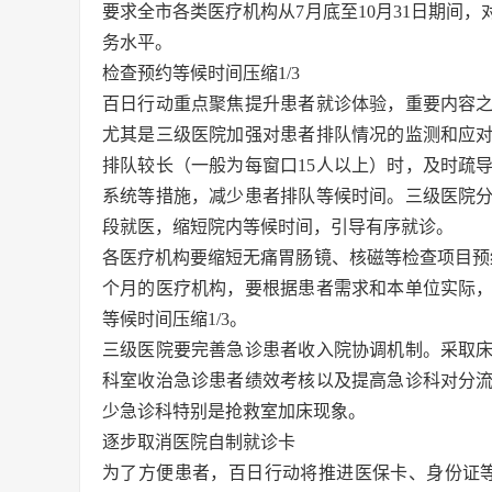
要求全市各类医疗机构从7月底至10月31日期间
务水平。
检查预约等候时间压缩1/3
百日行动重点聚焦提升患者就诊体验，重要内容
尤其是三级医院加强对患者排队情况的监测和应
排队较长（一般为每窗口15人以上）时，及时疏
系统等措施，减少患者排队等候时间。三级医院分
段就医，缩短院内等候时间，引导有序就诊。
各医疗机构要缩短无痛胃肠镜、核磁等检查项目预
个月的医疗机构，要根据患者需求和本单位实际
等候时间压缩1/3。
三级医院要完善急诊患者收入院协调机制。采取
科室收治急诊患者绩效考核以及提高急诊科对分
少急诊科特别是抢救室加床现象。
逐步取消医院自制就诊卡
为了方便患者，百日行动将推进医保卡、身份证