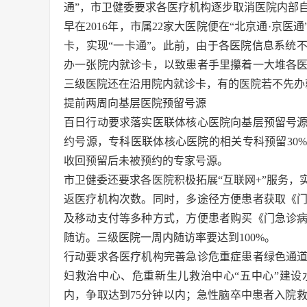
通”，市卫健委要求各医疗机构逐步取消医院内部
早在2016年，市属22家大医院便在“北京通·京
卡，实现“一卡通”。此前，由于各医院信息系统
办一张院内就诊卡，以致患者手里攥着一大堆各
三级医院还在沿用院内就诊卡，有的医院若不先办
提前两周向基层医院预留号源
百日行动要求落实医联体核心医院向基层预留号
约号源，专科医联体核心医院的相关专科预留30
收回预留后未被预约的专家号源。
市卫健委还要求各医院积极拓展“互联网+”服务
返医疗机构次数。同时，多途径方便患者获取《
及移动支付等多种方式，方便患者购买《门急诊
随访。三级医院一周内随访率要达到100%。
行动要求各医疗机构完善急诊危重症患者绿色通
妇救治中心、危重新生儿救治中心“五中心”建设
内，争取达到75分钟以内；急性脑卒中患者入院救