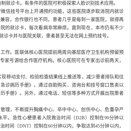
自制就诊卡。有条件的医院可积极探索人脸识别技术应用。
医通”微信挂号平台上开通预约功能，这些医院逐步取消院内就诊
不兼容，合作银行也不同，患者几乎是每到一家医院，就得再
医院的就诊卡，每次看病非常麻烦。直到现在，本市仍有不少
就诊卡并与医院关联，患者甚至无法在网上预约挂号。
源工作。医联体核心医院提前两周向基层医疗卫生机构预留预
%专家号源给合作医疗机构。核心医院可在专家出诊前两天，
，实现移动支付、检验检查结果线上推送等，减少患者排队和往
门急诊病历手册》，通过自助购买、咨询台和挂号窗口售卖以
病历手册》。另外，通过电话、短信等多种方式开展出院患者
道管理，不断提升胸痛中心、卒中中心、创伤中心、危重孕产
水平。急性心梗患者入院救治时间（D2B）控制在90分钟以
治时间（DNT）控制在60分钟以内，争取达到45分钟以内，