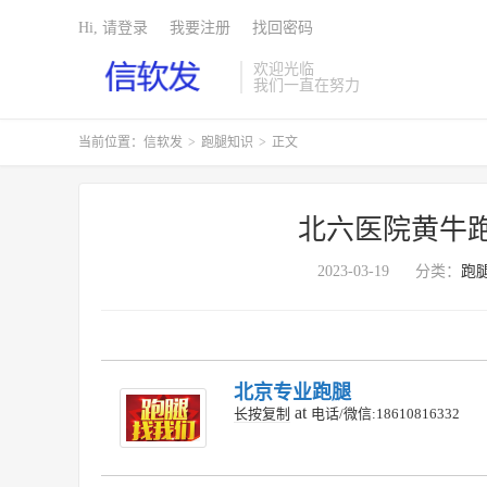
Hi, 请登录
我要注册
找回密码
欢迎光临
我们一直在努力
当前位置：
信软发
>
跑腿知识
>
正文
北六医院黄牛
2023-03-19
分类：
跑
北京专业跑腿
at
长按复制
电话/微信:18610816332